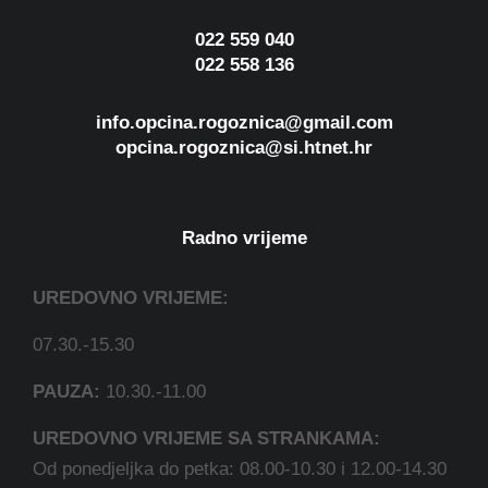
022 559 040
022 558 136
info.opcina.rogoznica@gmail.com
opcina.rogoznica@si.htnet.hr
Radno vrijeme
UREDOVNO VRIJEME:
07.30.-15.30
PAUZA:
10.30.-11.00
UREDOVNO VRIJEME SA STRANKAMA:
Od ponedjeljka do petka: 08.00-10.30 i 12.00-14.30