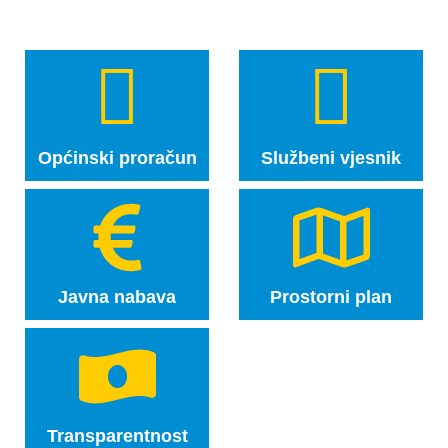
Općinski proračun
Službeni vjesnik
Javna nabava
Prostorni plan
Transparentnost