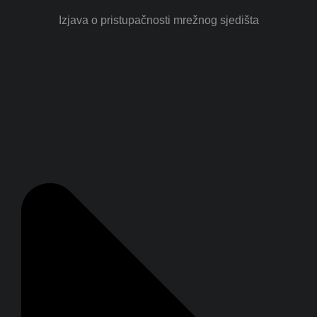
Izjava o pristupačnosti mrežnog sjedišta