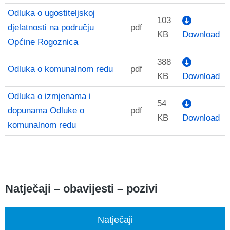
Odluka o ugostiteljskoj
103
djelatnosti na području
pdf
KB
Download
Općine Rogoznica
388
Odluka o komunalnom redu
pdf
KB
Download
Odluka o izmjenama i
54
dopunama Odluke o
pdf
KB
Download
komunalnom redu
Natječaji – obavijesti – pozivi
Natječaji