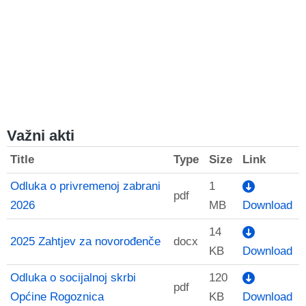
Obavijest o adulticidnom tretiranju komaraca na
području Općine Rogoznica
1. srpnja 2026.
Važni akti
Title
Type
Size
Link
Odluka o privremenoj zabrani
1
pdf
2026
MB
Download
14
2025 Zahtjev za novorođenče
docx
KB
Download
Odluka o socijalnoj skrbi
120
pdf
Općine Rogoznica
KB
Download