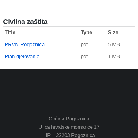
Civilna zaštita
Title
Type
Size
PRVN Rogoznica
pdf
5 MB
Plan djelovanja
pdf
1 MB
Općina Rogoznica
Ulica hrvatske mornarice 17
HR – 22203 Rogoznica