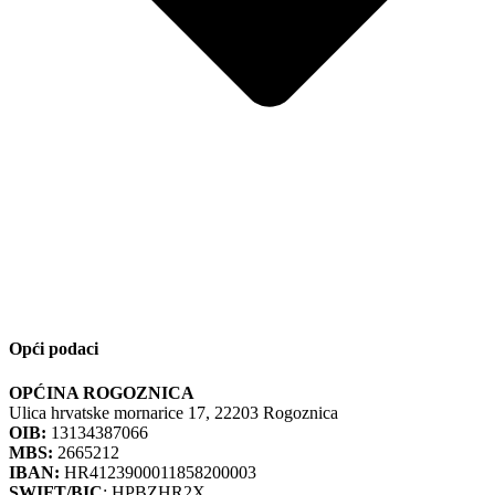
Opći podaci
OPĆINA ROGOZNICA
Ulica hrvatske mornarice 17, 22203 Rogoznica
OIB:
13134387066
MBS:
2665212
IBAN:
HR4123900011858200003
SWIFT/BIC
: HPBZHR2X