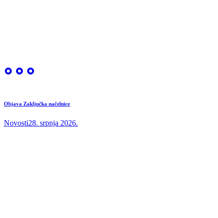
Objava Zaključka načelnice
Novosti
28. srpnja 2026.