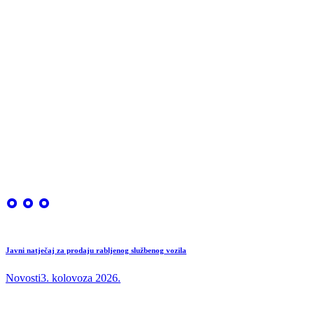
Javni natječaj za prodaju rabljenog službenog vozila
Novosti
3. kolovoza 2026.