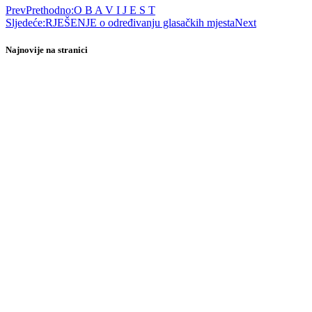
Prev
Prethodno:
O B A V I J E S T
Sljedeće:
RJEŠENJE o određivanju glasačkih mjesta
Next
Najnovije na stranici