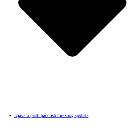
Izjava o pristupačnosti mrežnog sjedišta