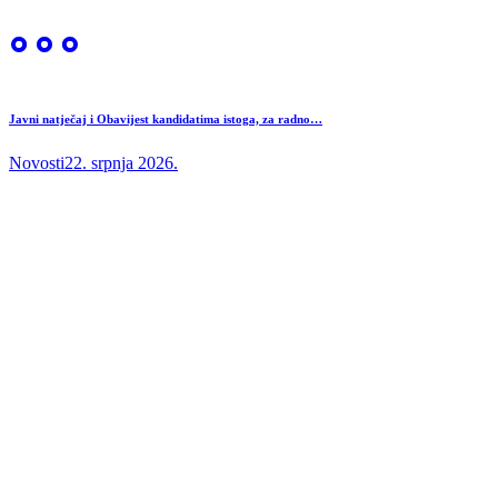
Javni natječaj i Obavijest kandidatima istoga, za radno…
Novosti
22. srpnja 2026.