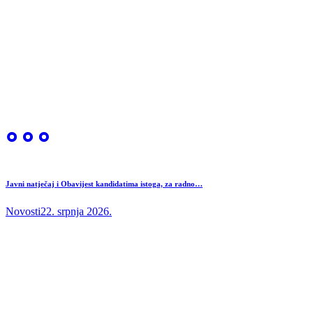
Javni natječaj i Obavijest kandidatima istoga, za radno…
Novosti
22. srpnja 2026.