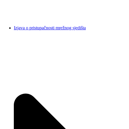
Izjava o pristupačnosti mrežnog sjedišta