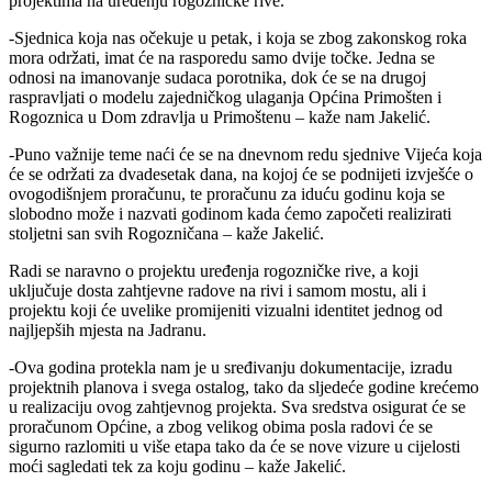
projektima na uređenju rogozničke rive.
-Sjednica koja nas očekuje u petak, i koja se zbog zakonskog roka
mora održati, imat će na rasporedu samo dvije točke. Jedna se
odnosi na imanovanje sudaca porotnika, dok će se na drugoj
raspravljati o modelu zajedničkog ulaganja Općina Primošten i
Rogoznica u Dom zdravlja u Primoštenu – kaže nam Jakelić.
-Puno važnije teme naći će se na dnevnom redu sjednive Vijeća koja
će se održati za dvadesetak dana, na kojoj će se podnijeti izvješće o
ovogodišnjem proračunu, te proračunu za iduću godinu koja se
slobodno može i nazvati godinom kada ćemo započeti realizirati
stoljetni san svih Rogozničana – kaže Jakelić.
Radi se naravno o projektu uređenja rogozničke rive, a koji
uključuje dosta zahtjevne radove na rivi i samom mostu, ali i
projektu koji će uvelike promijeniti vizualni identitet jednog od
najljepših mjesta na Jadranu.
-Ova godina protekla nam je u sređivanju dokumentacije, izradu
projektnih planova i svega ostalog, tako da sljedeće godine krećemo
u realizaciju ovog zahtjevnog projekta. Sva sredstva osigurat će se
proračunom Općine, a zbog velikog obima posla radovi će se
sigurno razlomiti u više etapa tako da će se nove vizure u cijelosti
moći sagledati tek za koju godinu – kaže Jakelić.