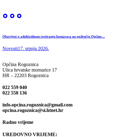
Obavijest o adulticidnom tretiranju komaraca na području Općine…
Novosti
17. srpnja 2026.
Općina Rogoznica
Ulica hrvatske mornarice 17
HR – 22203 Rogoznica
022 559 040
022 558 136
info.opcina.rogoznica@gmail.com
opcina.rogoznica@si.htnet.hr
Radno vrijeme
UREDOVNO VRIJEME: