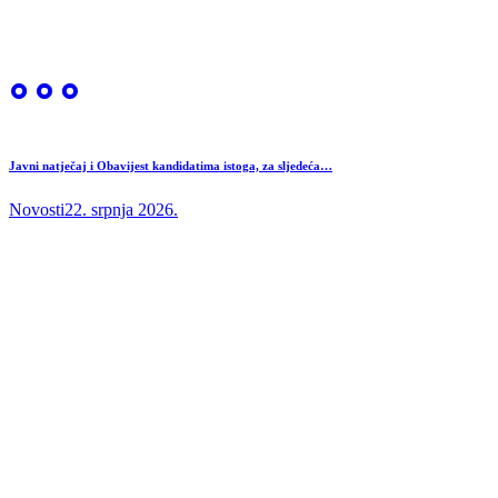
Javni natječaj i Obavijest kandidatima istoga, za sljedeća…
Novosti
22. srpnja 2026.