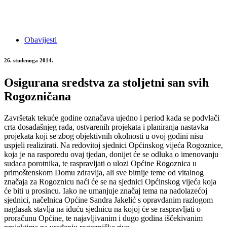
Obavijesti
26. studenoga 2014.
Osigurana sredstva za stoljetni san svih
Rogozničana
Završetak tekuće godine označava ujedno i period kada se podvlači
crta dosadašnjeg rada, ostvarenih projekata i planiranja nastavka
projekata koji se zbog objektivnih okolnosti u ovoj godini nisu
uspjeli realizirati. Na redovitoj sjednici Općinskog vijeća Rogoznice,
koja je na rasporedu ovaj tjedan, donijet će se odluka o imenovanju
sudaca porotnika, te raspravljati o ulozi Općine Rogoznica u
primoštenskom Domu zdravlja, ali sve bitnije teme od vitalnog
značaja za Rogoznicu naći će se na sjednici Općinskog vijeća koja
će biti u prosincu. Iako ne umanjuje značaj tema na nadolazećoj
sjednici, načelnica Općine Sandra Jakelić s opravdanim razlogom
naglasak stavlja na iduću sjednicu na kojoj će se raspravljati o
proračunu Općine, te najavljivanim i dugo godina iščekivanim