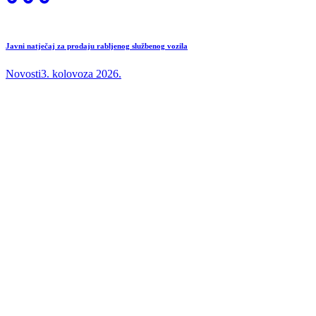
Javni natječaj za prodaju rabljenog službenog vozila
Novosti
3. kolovoza 2026.