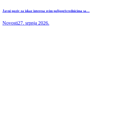
Javni poziv za iskaz interesa svim poljoprivrednicima sa…
Novosti
27. srpnja 2026.