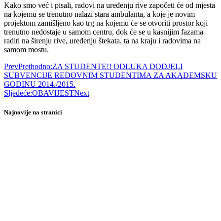
Kako smo već i pisali, radovi na uređenju rive započeti će od mjesta
na kojemu se trenutno nalazi stara ambulanta, a koje je novim
projektom zamišljeno kao trg na kojemu će se otvoriti prostor koji
trenutno nedostaje u samom centru, dok će se u kasnijim fazama
raditi na širenju rive, uređenju štekata, ta na kraju i radovima na
samom mostu.
Prev
Prethodno:
ZA STUDENTE!! ODLUKA DODJELI
SUBVENCIJE REDOVNIM STUDENTIMA ZA AKADEMSKU
GODINU 2014./2015.
Sljedeće:
OBAVIJEST
Next
Najnovije na stranici