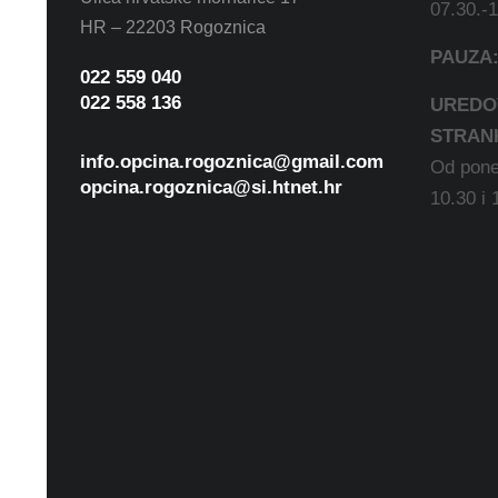
07.30.-
HR – 22203 Rogoznica
PAUZA
022 559 040
022 558 136
UREDO
STRAN
info.opcina.rogoznica@gmail.com
Od pone
opcina.rogoznica@si.htnet.hr
10.30 i 