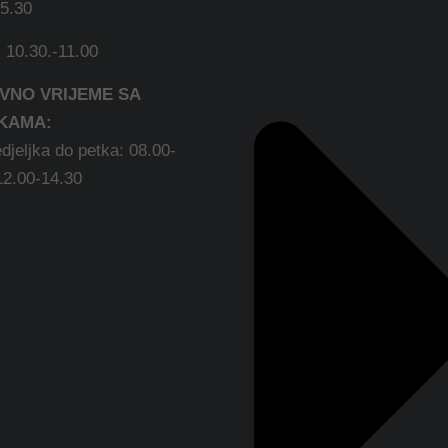
15.30
:
10.30.-11.00
VNO VRIJEME SA
KAMA:
djeljka do petka: 08.00-
12.00-14.30