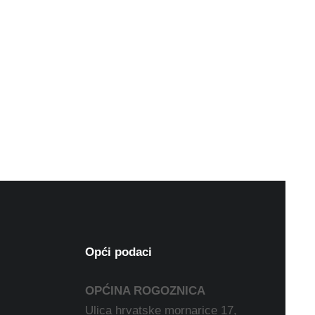
Opći podaci
OPĆINA ROGOZNICA
Ulica hrvatske mornarice 17,