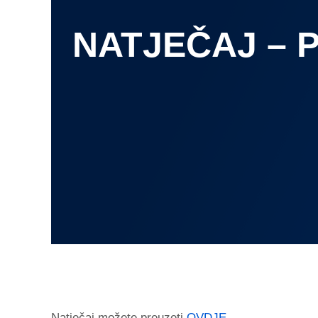
NATJEČAJ – 
Natječaj možete preuzeti
OVDJE
.