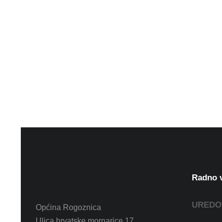
Radno 
UREDO
Općina Rogoznica
Ulica hrvatske mornarice 17