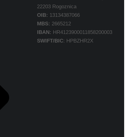
22203 Rogoznica
OIB:
13134387066
MBS:
2665212
IBAN:
HR4123900011858200003
SWIFT/BIC
: HPBZHR2X