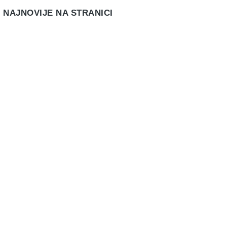
NAJNOVIJE NA STRANICI
Javni natječaj za prodaju rabljenog
službenog vozila
Novosti
3. kolovoza 2026.
Objava Zaključka načelnice
Novosti
28. srpnja 2026.