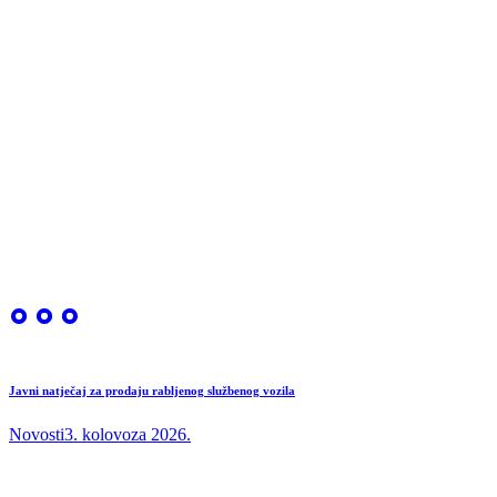
Javni natječaj za prodaju rabljenog službenog vozila
Novosti
3. kolovoza 2026.