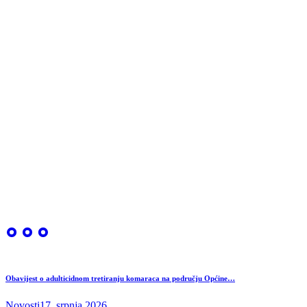
Obavijest o adulticidnom tretiranju komaraca na području Općine…
Novosti
17. srpnja 2026.