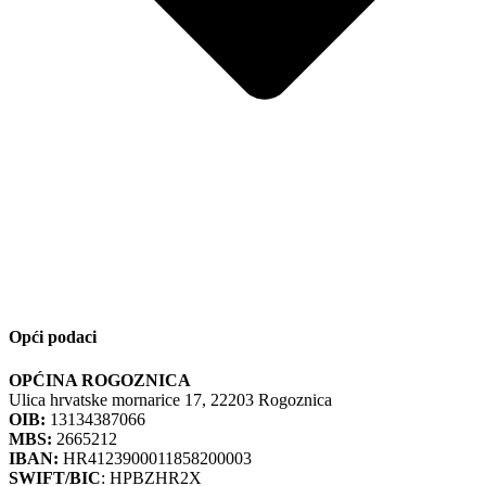
Opći podaci
OPĆINA ROGOZNICA
Ulica hrvatske mornarice 17, 22203 Rogoznica
OIB:
13134387066
MBS:
2665212
IBAN:
HR4123900011858200003
SWIFT/BIC
: HPBZHR2X