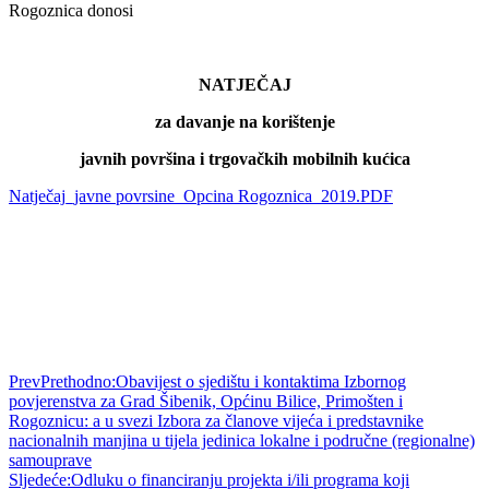
Rogoznica donosi
NATJEČAJ
za davanje na korištenje
javnih površina i trgovačkih mobilnih kućica
Natječaj_javne povrsine_Opcina Rogoznica_2019.PDF
Prev
Prethodno:
Obavijest o sjedištu i kontaktima Izbornog
povjerenstva za Grad Šibenik, Općinu Bilice, Primošten i
Rogoznicu: a u svezi Izbora za članove vijeća i predstavnike
nacionalnih manjina u tijela jedinica lokalne i područne (regionalne)
samouprave
Sljedeće:
Odluku o financiranju projekta i/ili programa koji