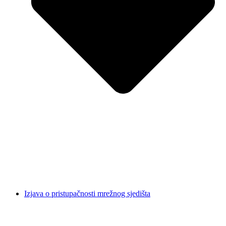
Izjava o pristupačnosti mrežnog sjedišta