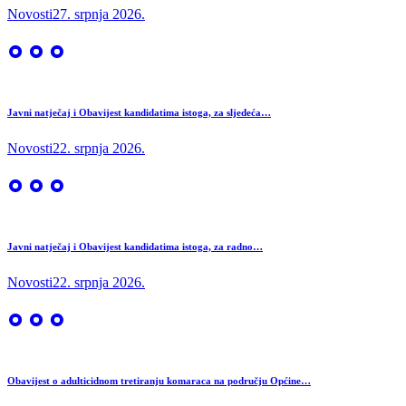
Novosti
27. srpnja 2026.
Javni natječaj i Obavijest kandidatima istoga, za sljedeća…
Novosti
22. srpnja 2026.
Javni natječaj i Obavijest kandidatima istoga, za radno…
Novosti
22. srpnja 2026.
Obavijest o adulticidnom tretiranju komaraca na području Općine…