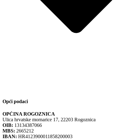
Opći podaci
OPĆINA ROGOZNICA
Ulica hrvatske mornarice 17, 22203 Rogoznica
OIB:
13134387066
MBS:
2665212
IBAN:
HR4123900011858200003