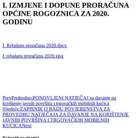
I. IZMJENE I DOPUNE PRORAČUNA
OPĆINE ROGOZNICA ZA 2020.
GODINU
I. Rebalans proračuna 2020.docx
I. rebalans proračuna 2020.xlsx
Prev
Prethodno:
PONOVLJENI NATJEČAJ za davanje na
korištenje javnih površina i trgovačkih mobilnih kućica
Sljedeće:
ZAPISNIK O RADU POVJERENSTVA ZA
PROVEDBU NATJEČAJA ZA DAVANJE NA KORIŠTENJE
JAVNIH POVRŠINA I TRGOVAČKIH MOBILNIH
KUĆICA
Next
Najnovije na stranici