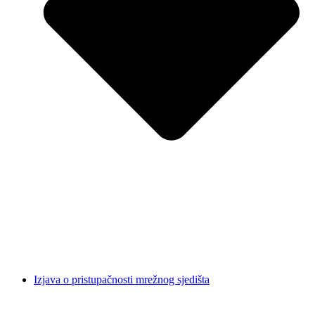
Izjava o pristupačnosti mrežnog sjedišta