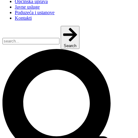
Općinska uprava
Javne usluge
Poduzeća i ustanove
Kontakti
Search