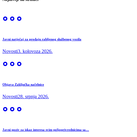
Javni natječaj za prodaju rabljenog službenog vozila
Novosti
3. kolovoza 2026.
Objava Zaključka načelnice
Novosti
28. srpnja 2026.
Javni poziv za iskaz interesa svim poljoprivrednicima sa…