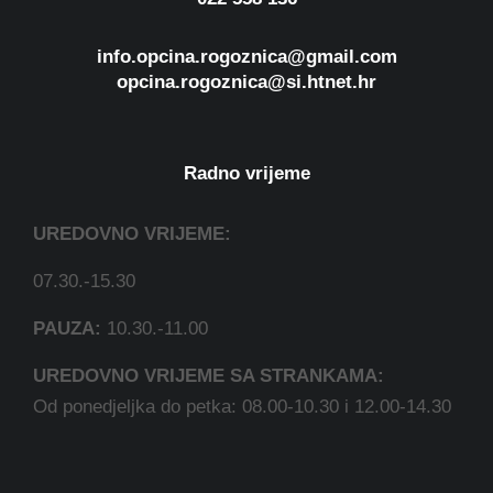
info.opcina.rogoznica@gmail.com
opcina.rogoznica@si.htnet.hr
Radno vrijeme
UREDOVNO VRIJEME:
07.30.-15.30
PAUZA:
10.30.-11.00
UREDOVNO VRIJEME SA STRANKAMA:
Od ponedjeljka do petka: 08.00-10.30 i 12.00-14.30