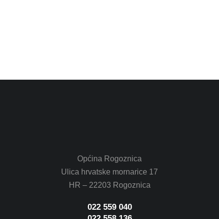
Općina Rogoznica
Ulica hrvatske mornarice 17
HR – 22203 Rogoznica
022 559 040
022 558 136