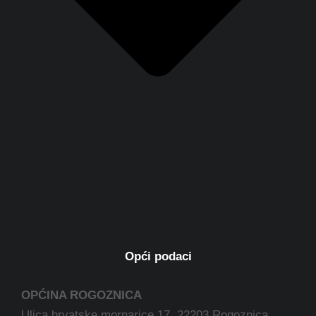
Opći podaci
OPĆINA ROGOZNICA
Ulica hrvatske mornarice 17, 22203 Rogoznica