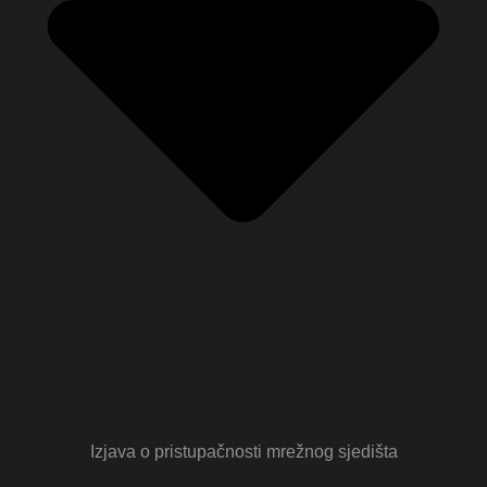
Izjava o pristupačnosti mrežnog sjedišta