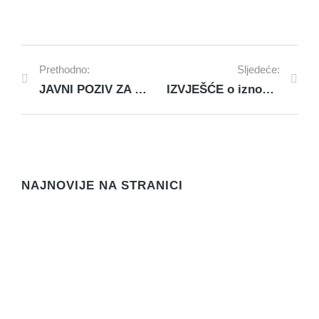
Prethodno:
Sljedeće:
JAVNI POZIV ZA PODNOŠENJE ZAHTJEVA ZA DAVANJE KONCESIJSKIH ODOBRENJA NA POMORSKOM DOBRU NA PODRUČJU OPĆINE ROGOZNICA ZA 2023. GODINU
IZVJEŠĆE o iznosu raspoređenih i isplaćenih sredstava iz proračuna Općine Rogoznica za redovito godišnje financiranje političkih stranaka i nezavisnih vijećnika zastupljenih u Općinskom vijeću Općine Rogoznica za 2022. godinu
NAJNOVIJE NA STRANICI
Javni natječaj za prodaju rabljenog službenog
vozila
Novosti
3. kolovoza 2026.