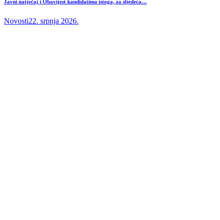
Javni natječaj i Obavijest kandidatima istoga, za sljedeća…
Novosti
22. srpnja 2026.