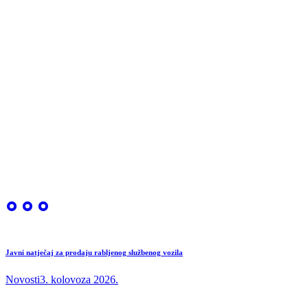
Javni natječaj za prodaju rabljenog službenog vozila
Novosti
3. kolovoza 2026.