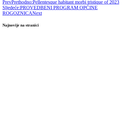
Prev
Prethodno:
Pellentesque habitant morbi tristique of 2023
Sljedeće:
PROVEDBENI PROGRAM OPĆINE
ROGOZNICA
Next
Najnovije na stranici