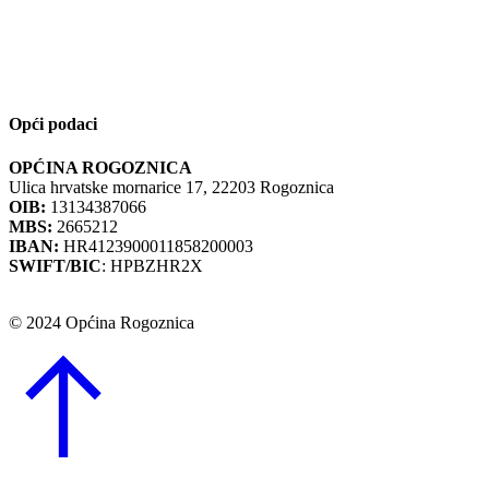
Opći podaci
OPĆINA ROGOZNICA
Ulica hrvatske mornarice 17, 22203 Rogoznica
OIB:
13134387066
MBS:
2665212
IBAN:
HR4123900011858200003
SWIFT/BIC
: HPBZHR2X
© 2024 Općina Rogoznica
Go
to
Top