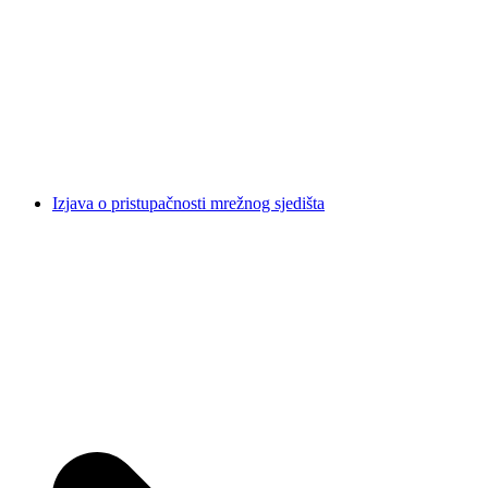
Izjava o pristupačnosti mrežnog sjedišta