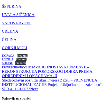
ŠEPURINA
UVALA SIČENICA
VAROŠ RAŽANJ
CRLJINA
ČELINA
GORNJI MULI
KOPAČA
Preuzmi
LOZICA
Preuzmi
MILINE
Preuzmi
Prev
Prethodno:
OBJAVA JEDNOSTAVNE NABAVE –
REKONSTRUKCIJA POMORSKOG DOBRA PREMA
ODREĐENIM LOKACIJAMA -II
Sljedeće:
Javni poziv za iskaz interesa Zaželi – PREVENCIJA
INSTITUCIONALIZACIJE Projekt „Uključimo ih u zajednicu“,
SF.3.4.11.01.0072
Next
Najnovije na stranici