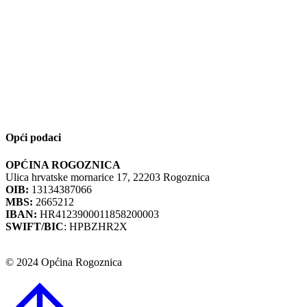
Opći podaci
OPĆINA ROGOZNICA
Ulica hrvatske mornarice 17, 22203 Rogoznica
OIB:
13134387066
MBS:
2665212
IBAN:
HR4123900011858200003
SWIFT/BIC
: HPBZHR2X
© 2024 Općina Rogoznica
Go
to