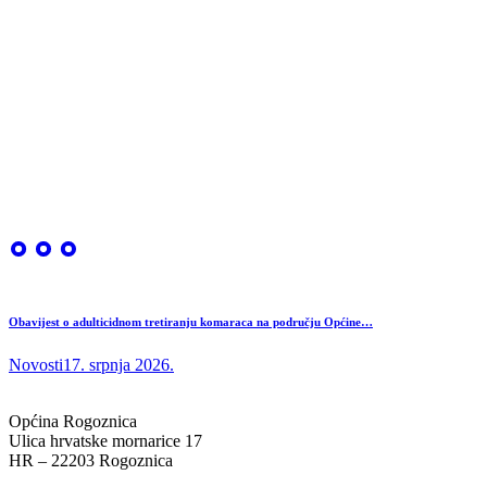
Obavijest o adulticidnom tretiranju komaraca na području Općine…
Novosti
17. srpnja 2026.
Općina Rogoznica
Ulica hrvatske mornarice 17
HR – 22203 Rogoznica