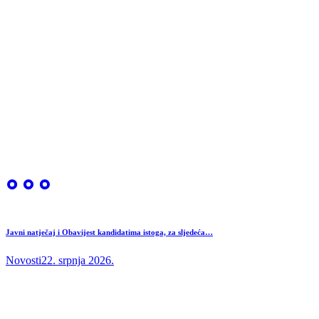
Javni natječaj i Obavijest kandidatima istoga, za sljedeća…
Novosti
22. srpnja 2026.