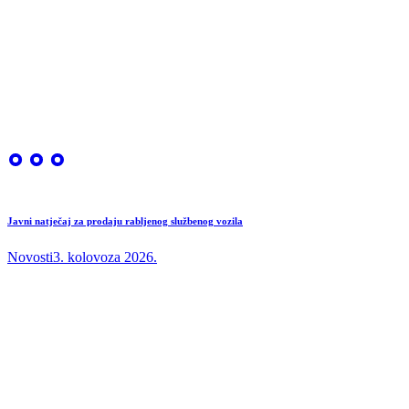
Javni natječaj za prodaju rabljenog službenog vozila
Novosti
3. kolovoza 2026.