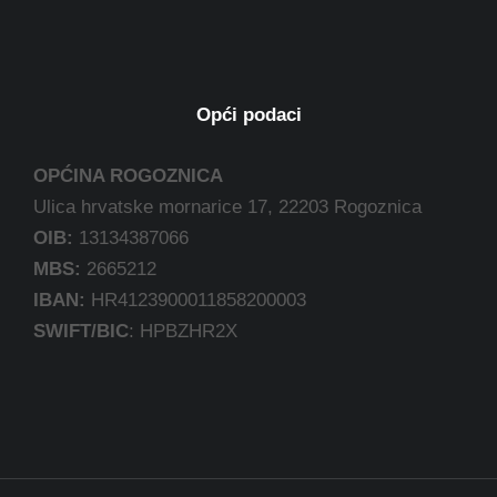
Opći podaci
OPĆINA ROGOZNICA
Ulica hrvatske mornarice 17, 22203 Rogoznica
OIB:
13134387066
MBS:
2665212
IBAN:
HR4123900011858200003
SWIFT/BIC
: HPBZHR2X