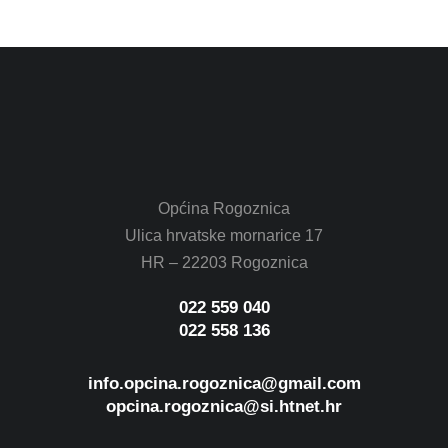
Novosti
17. srpnja 2026.
Općina Rogoznica
Ulica hrvatske mornarice 17
HR – 22203 Rogoznica
022 559 040
022 558 136
info.opcina.rogoznica@gmail.com
opcina.rogoznica@si.htnet.hr