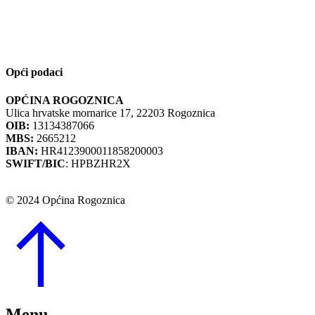
Opći podaci
OPĆINA ROGOZNICA
Ulica hrvatske mornarice 17, 22203 Rogoznica
OIB:
13134387066
MBS:
2665212
IBAN:
HR4123900011858200003
SWIFT/BIC
: HPBZHR2X
© 2024 Općina Rogoznica
Go
to
Top
Menu