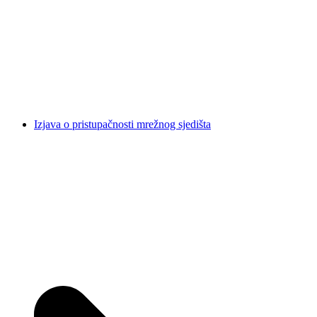
Izjava o pristupačnosti mrežnog sjedišta