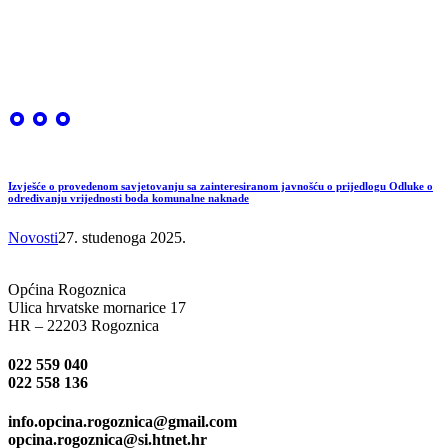
Izvješće o provedenom savjetovanju sa zainteresiranom javnošću o prijedlogu Odluke o
određivanju vrijednosti boda komunalne naknade
Novosti
27. studenoga 2025.
Općina Rogoznica
Ulica hrvatske mornarice 17
HR – 22203 Rogoznica
022 559 040
022 558 136
info.opcina.rogoznica@gmail.com
opcina.rogoznica@si.htnet.hr