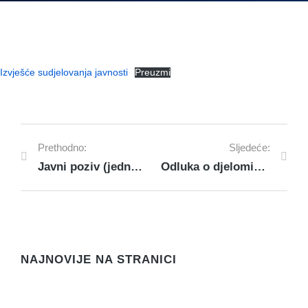
Izvješće sudjelovanja javnosti
Preuzmi
Prethodno:
Sljedeće:
Javni poziv (jednostavna nabava) – 27 JN – PRIJEVOZ DJECE NA SPORTSKE AKTIVNOSTI
Odluka o djelomičnom poništenju III. Javnog natječaja za dodjelu dozvola na pomorskom dobru na području općine Rogoznica
NAJNOVIJE NA STRANICI