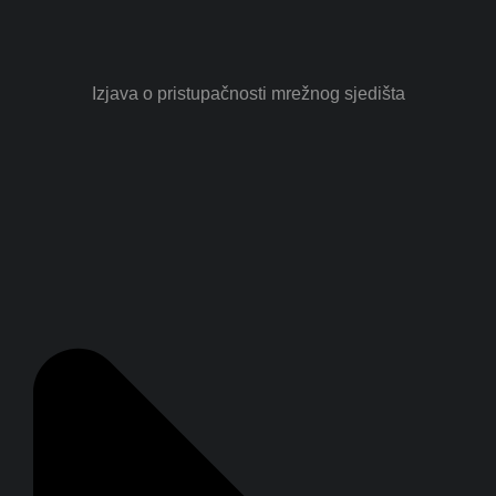
Izjava o pristupačnosti mrežnog sjedišta