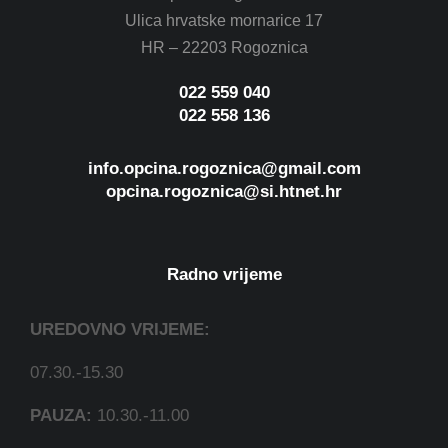
Ulica hrvatske mornarice 17
HR – 22203 Rogoznica
022 559 040
022 558 136
info.opcina.rogoznica@gmail.com
opcina.rogoznica@si.htnet.hr
Radno vrijeme
UREDOVNO VRIJEME:
07.30.-15.30
PAUZA:
10.30.-11.00