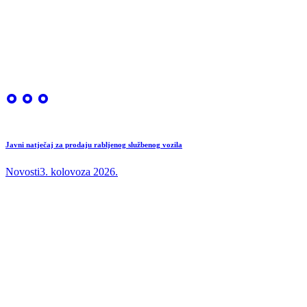
Javni natječaj za prodaju rabljenog službenog vozila
Novosti
3. kolovoza 2026.