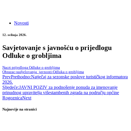
Novosti
12. svibnja 2026.
Savjetovanje s javnošću o prijedlogu
Odluke o grobljima
Nacrt prijedloga Odluke o grobljima
Obrazac-sudjelovanja_javnosti-Odluka o grobljima
Prev
Prethodno:
Natječaj za sezonske poslove turističkog informatora
2026.
Sljedeće:
JAVNI POZIV za podnošenje ponuda za imenovanje
prinudnog upravitelja višestambenih zgrada na području općine
Rogoznica
Next
Najnovije na stranici