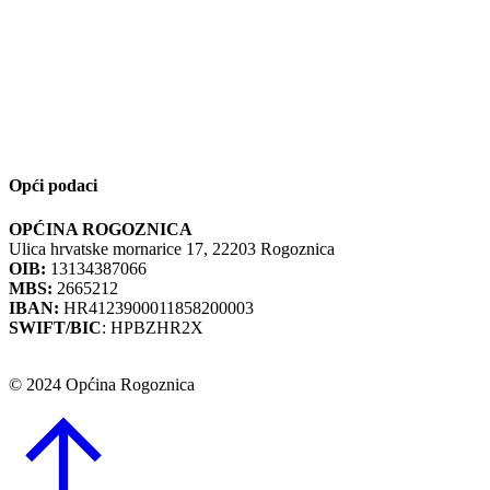
Opći podaci
OPĆINA ROGOZNICA
Ulica hrvatske mornarice 17, 22203 Rogoznica
OIB:
13134387066
MBS:
2665212
IBAN:
HR4123900011858200003
SWIFT/BIC
: HPBZHR2X
© 2024 Općina Rogoznica
Go
to
Top