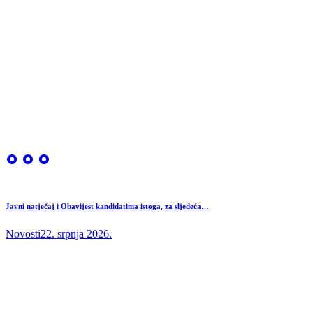
Javni natječaj i Obavijest kandidatima istoga, za sljedeća…
Novosti
22. srpnja 2026.