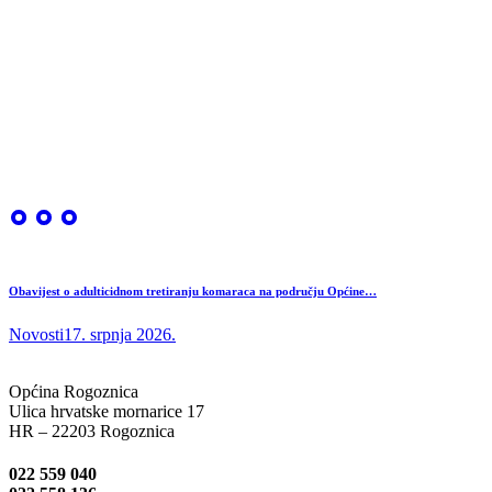
Obavijest o adulticidnom tretiranju komaraca na području Općine…
Novosti
17. srpnja 2026.
Općina Rogoznica
Ulica hrvatske mornarice 17
HR – 22203 Rogoznica
022 559 040