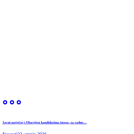
Javni natječaj i Obavijest kandidatima istoga, za radno…