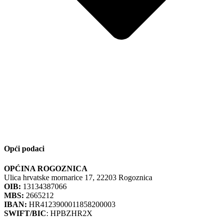
Opći podaci
OPĆINA ROGOZNICA
Ulica hrvatske mornarice 17, 22203 Rogoznica
OIB:
13134387066
MBS:
2665212
IBAN:
HR4123900011858200003
SWIFT/BIC
: HPBZHR2X