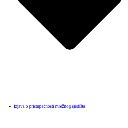
Izjava o pristupačnosti mrežnog sjedišta