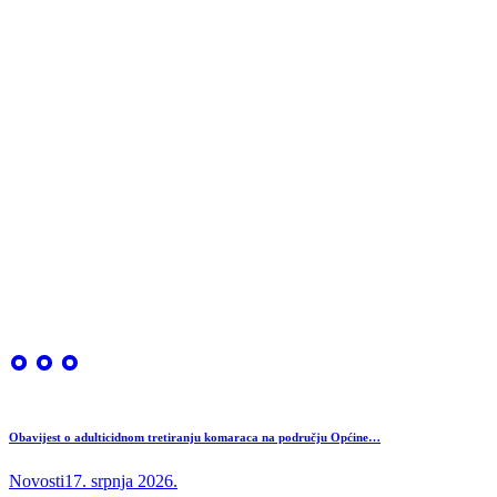
Obavijest o adulticidnom tretiranju komaraca na području Općine…
Novosti
17. srpnja 2026.