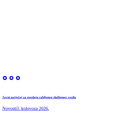
Javni natječaj za prodaju rabljenog službenog vozila
Novosti
3. kolovoza 2026.