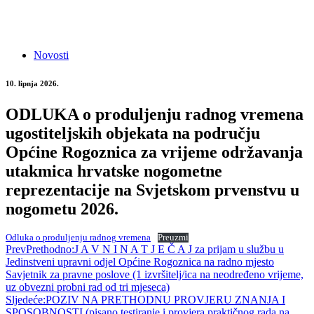
Novosti
10. lipnja 2026.
ODLUKA o produljenju radnog vremena
ugostiteljskih objekata na području
Općine Rogoznica za vrijeme održavanja
utakmica hrvatske nogometne
reprezentacije na Svjetskom prvenstvu u
nogometu 2026.
Odluka o produljenju radnog vremena
Preuzmi
Prev
Prethodno:
J A V N I N A T J E Č A J za prijam u službu u
Jedinstveni upravni odjel Općine Rogoznica na radno mjesto
Savjetnik za pravne poslove (1 izvršitelj/ica na neodređeno vrijeme,
uz obvezni probni rad od tri mjeseca)
Sljedeće:
POZIV NA PRETHODNU PROVJERU ZNANJA I
SPOSOBNOSTI (pisano testiranje i provjera praktičnog rada na