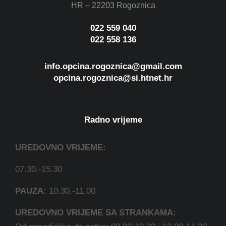
HR – 22203 Rogoznica
022 559 040
022 558 136
info.opcina.rogoznica@gmail.com
opcina.rogoznica@si.htnet.hr
Radno vrijeme
UREDOVNO VRIJEME:
07.30.-15.30
PAUZA:
10.30.-11.00
UREDOVNO VRIJEME SA STRANKAMA: