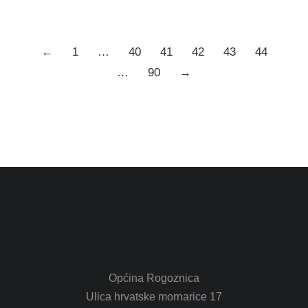
←
1
…
40
41
42
43
44
…
90
→
Općina Rogoznica
Ulica hrvatske mornarice 17