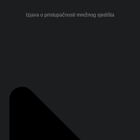
Izjava o pristupačnosti mrežnog sjedišta