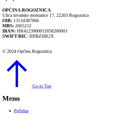
OPĆINA ROGOZNICA
Ulica hrvatske mornarice 17, 22203 Rogoznica
OIB:
13134387066
MBS:
2665212
IBAN:
HR4123900011858200003
SWIFT/BIC
: HPBZHR2X
© 2024 Općina Rogoznica
Go to Top
Menu
Početna