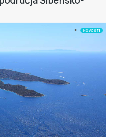
a područja Šibensko-
NOVOSTI