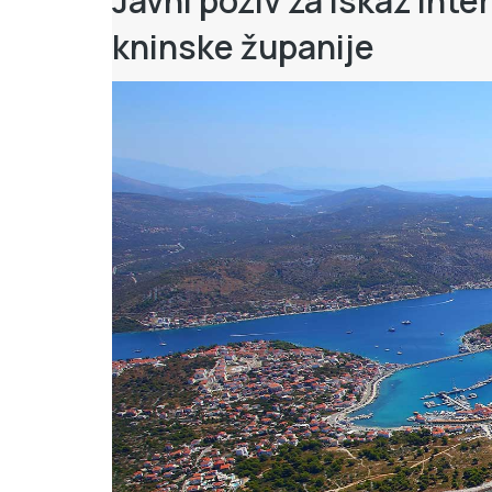
Javni poziv za iskaz int
kninske županije