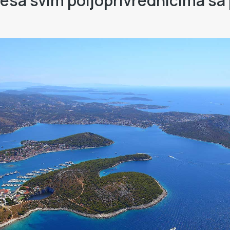
eresa svim poljoprivrednicima s