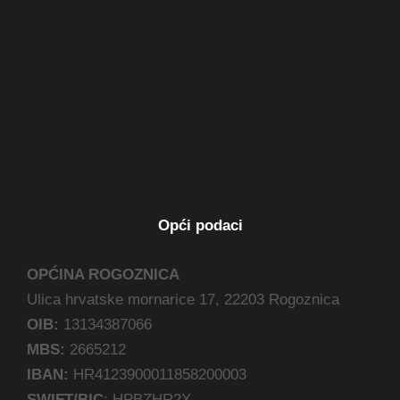
Opći podaci
OPĆINA ROGOZNICA
Ulica hrvatske mornarice 17, 22203 Rogoznica
OIB:
13134387066
MBS:
2665212
IBAN:
HR4123900011858200003
SWIFT/BIC
: HPBZHR2X