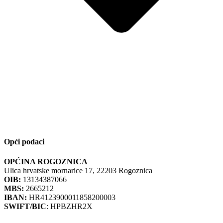
Opći podaci
OPĆINA ROGOZNICA
Ulica hrvatske mornarice 17, 22203 Rogoznica
OIB:
13134387066
MBS:
2665212
IBAN:
HR4123900011858200003
SWIFT/BIC
: HPBZHR2X