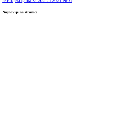
te Projekcijama za 2021. i 2021.
Next
Najnovije na stranici