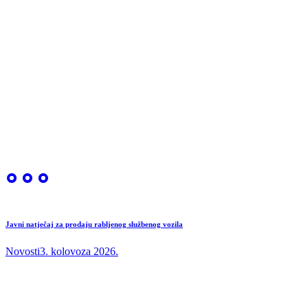
Javni natječaj za prodaju rabljenog službenog vozila
Novosti
3. kolovoza 2026.