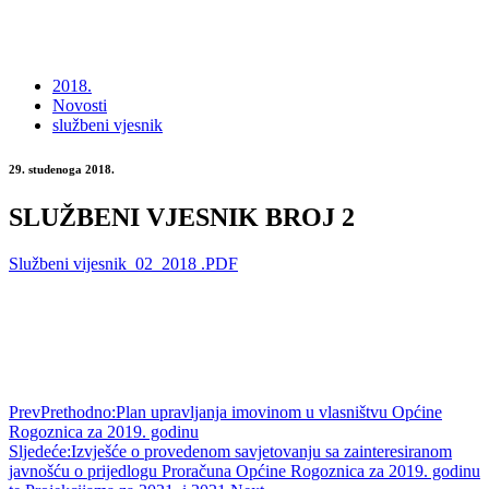
2018.
Novosti
službeni vjesnik
29. studenoga 2018.
SLUŽBENI VJESNIK BROJ 2
Službeni vijesnik_02_2018 .PDF
Prev
Prethodno:
Plan upravljanja imovinom u vlasništvu Općine
Rogoznica za 2019. godinu
Sljedeće:
Izvješće o provedenom savjetovanju sa zainteresiranom
javnošću o prijedlogu Proračuna Općine Rogoznica za 2019. godinu