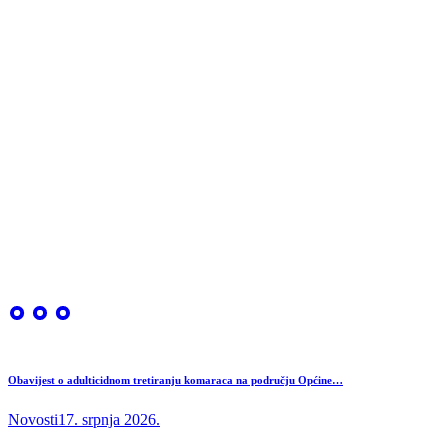
Obavijest o adulticidnom tretiranju komaraca na području Općine…
Novosti
17. srpnja 2026.