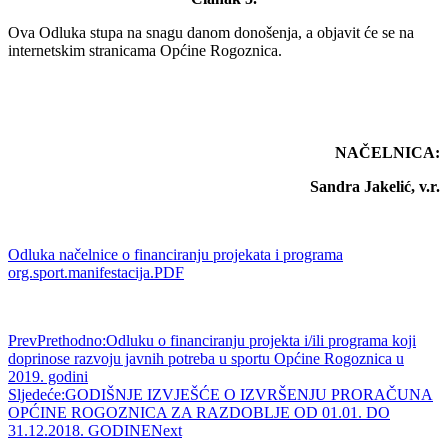
Ova Odluka stupa na snagu danom donošenja, a objavit će se na
internetskim stranicama Općine Rogoznica.
NAČELNICA:
Sandra Jakelić, v.r.
Odluka načelnice o financiranju projekata i programa
org.sport.manifestacija.PDF
Prev
Prethodno:
Odluku o financiranju projekta i/ili programa koji
doprinose razvoju javnih potreba u sportu Općine Rogoznica u
2019. godini
Sljedeće:
GODIŠNJE IZVJEŠĆE O IZVRŠENJU PRORAČUNA
OPĆINE ROGOZNICA ZA RAZDOBLJE OD 01.01. DO
31.12.2018. GODINE
Next