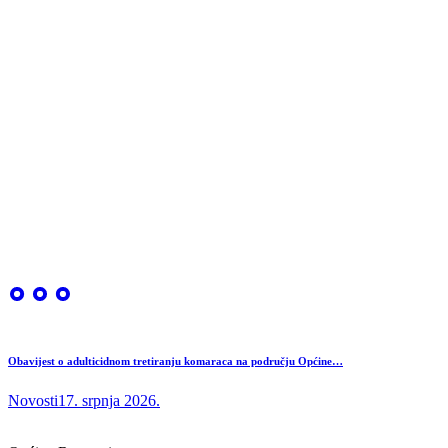
Obavijest o adulticidnom tretiranju komaraca na području Općine…
Novosti
17. srpnja 2026.