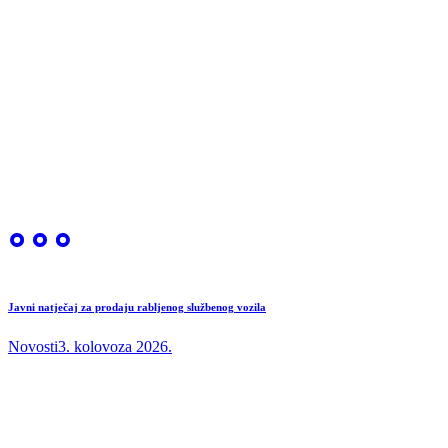
Javni natječaj za prodaju rabljenog službenog vozila
Novosti
3. kolovoza 2026.