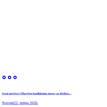
Javni natječaj i Obavijest kandidatima istoga, za sljedeća…
Novosti
22. srpnja 2026.