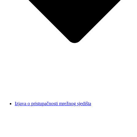
Izjava o pristupačnosti mrežnog sjedišta