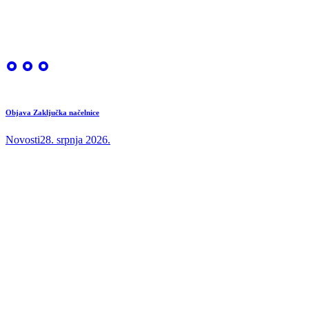
Objava Zaključka načelnice
Novosti
28. srpnja 2026.