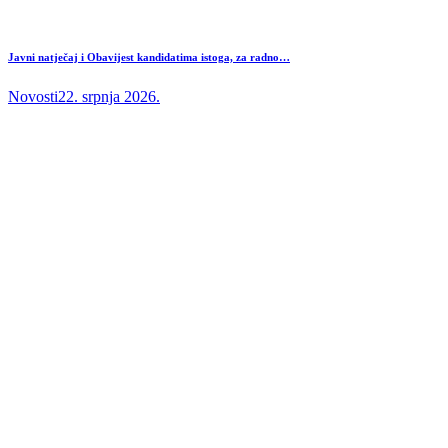
Javni natječaj i Obavijest kandidatima istoga, za radno…
Novosti
22. srpnja 2026.