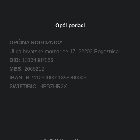
Opći podaci
OPĆINA ROGOZNICA
Ulica hrvatske mornarice 17, 22203 Rogoznica
OIB:
13134387066
MBS:
2665212
IBAN:
HR4123900011858200003
SWIFT/BIC
: HPBZHR2X