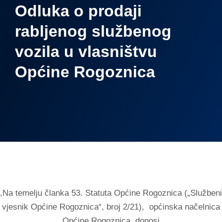
Odluka o prodaji
rabljenog službenog
vozila u vlasništvu
Općine Rogoznica
,Na temelju članka 53. Statuta Općine Rogoznica („Službeni
vjesnik Općine Rogoznica“, broj 2/21), općinska načelnica
Općine Rogoznica, donosi