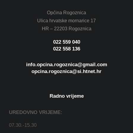
Općina Rogoznica
Ulica hrvatske mornarice 17
HR – 22203 Rogoznica
022 559 040
022 558 136
info.opcina.rogoznica@gmail.com
opcina.rogoznica@si.htnet.hr
Radno vrijeme
UREDOVNO VRIJEME:
07.30.-15.30