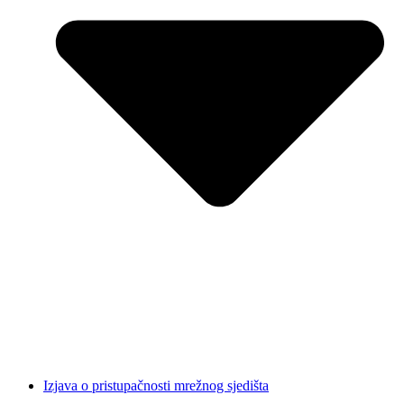
Izjava o pristupačnosti mrežnog sjedišta