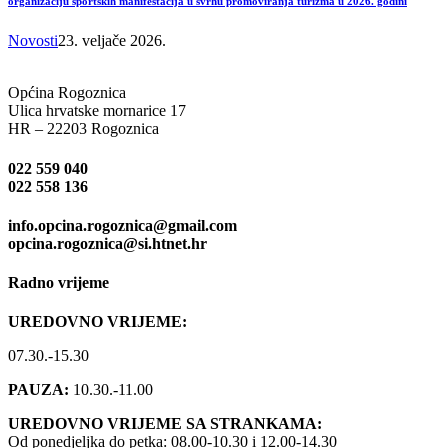
organizaciju sportskih manifestacija u svrhu promoviranja turizma u 2026. godini
Novosti
23. veljače 2026.
Općina Rogoznica
Ulica hrvatske mornarice 17
HR – 22203 Rogoznica
022 559 040
022 558 136
info.opcina.rogoznica@gmail.com
opcina.rogoznica@si.htnet.hr
Radno vrijeme
UREDOVNO VRIJEME:
07.30.-15.30
PAUZA:
10.30.-11.00
UREDOVNO VRIJEME SA STRANKAMA:
Od ponedjeljka do petka: 08.00-10.30 i 12.00-14.30