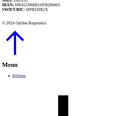
MBS:
2665212
IBAN:
HR4123900011858200003
SWIFT/BIC
: HPBZHR2X
© 2024 Općina Rogoznica
Go
to
Top
Menu
Početna