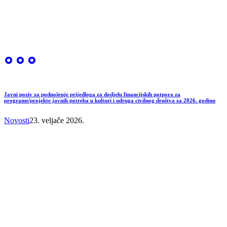
Javni poziv za podnošenje prijedloga za dodjelu financijskih potpora za
programe/projekte javnih potreba u kulturi i udruga civilnog društva za 2026. godinu
Novosti
23. veljače 2026.