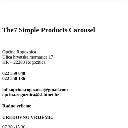
The7 Simple Products Carousel
Općina Rogoznica
Ulica hrvatske mornarice 17
HR – 22203 Rogoznica
022 559 040
022 558 136
info.opcina.rogoznica@gmail.com
opcina.rogoznica@si.htnet.hr
Radno vrijeme
UREDOVNO VRIJEME:
07.30.-15.30