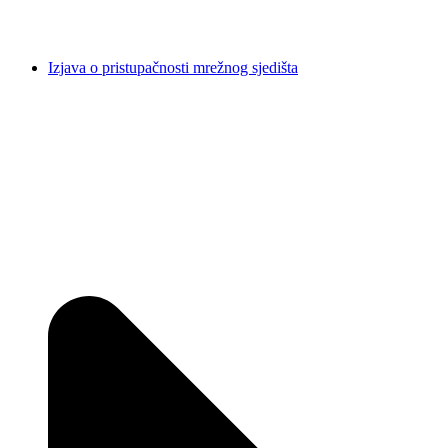
Izjava o pristupačnosti mrežnog sjedišta