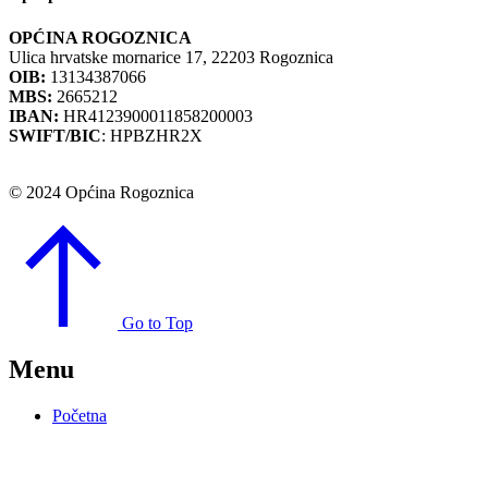
OPĆINA ROGOZNICA
Ulica hrvatske mornarice 17, 22203 Rogoznica
OIB:
13134387066
MBS:
2665212
IBAN:
HR4123900011858200003
SWIFT/BIC
: HPBZHR2X
© 2024 Općina Rogoznica
Go to Top
Menu
Početna