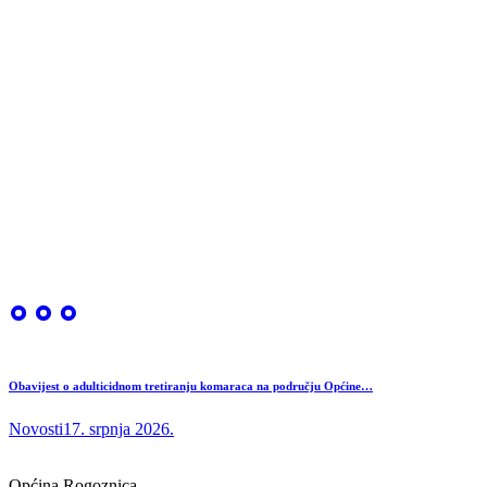
Obavijest o adulticidnom tretiranju komaraca na području Općine…
Novosti
17. srpnja 2026.
Općina Rogoznica