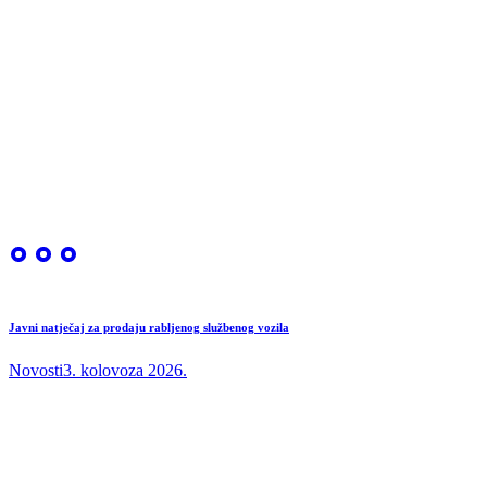
Javni natječaj za prodaju rabljenog službenog vozila
Novosti
3. kolovoza 2026.