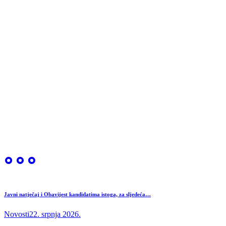
Javni natječaj i Obavijest kandidatima istoga, za sljedeća…
Novosti
22. srpnja 2026.