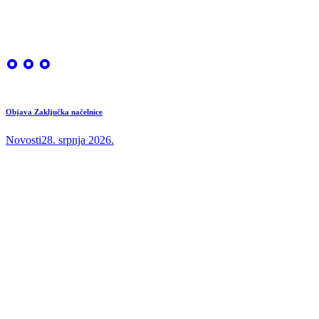
Objava Zaključka načelnice
Novosti
28. srpnja 2026.