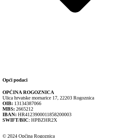
Opći podaci
OPĆINA ROGOZNICA
Ulica hrvatske mornarice 17, 22203 Rogoznica
OIB:
13134387066
MBS:
2665212
IBAN:
HR4123900011858200003
SWIFT/BIC
: HPBZHR2X
© 2024 Općina Rogoznica