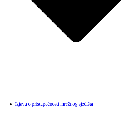
Izjava o pristupačnosti mrežnog sjedišta