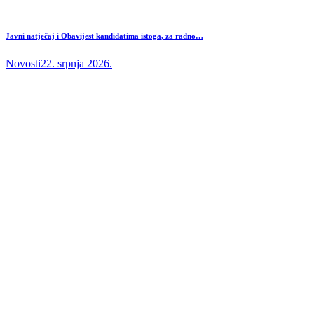
Javni natječaj i Obavijest kandidatima istoga, za radno…
Novosti
22. srpnja 2026.