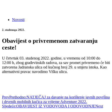
Novosti
2. studenoga 2022.
Obavijest o privremenom zatvaranju
ceste!
U četvrtak 03. studenog 2022. godine, u vremenu od 10:00 do
12:00 h, zbog građevinskih radova, za sav promet privremeno će biti
zatvorena Jadranska ulica od kućnog broj 29. u smjeru istoka. Kao
alternativni pravac navodimo Višku ulicu.
Prev
Prethodno:
NATJEČAJ za davanje na korištenje javnih površina
i drvenih mobilnih kućica za vrijeme Adventure 2022.
Sljedeće:
OBAVIJEST IZ VODOVODA I ODOVODNJE
Next