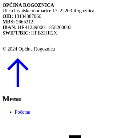
OPĆINA ROGOZNICA
Ulica hrvatske mornarice 17, 22203 Rogoznica
OIB:
13134387066
MBS:
2665212
IBAN:
HR4123900011858200003
SWIFT/BIC
: HPBZHR2X
© 2024 Općina Rogoznica
Go
to
Top
Menu
Početna