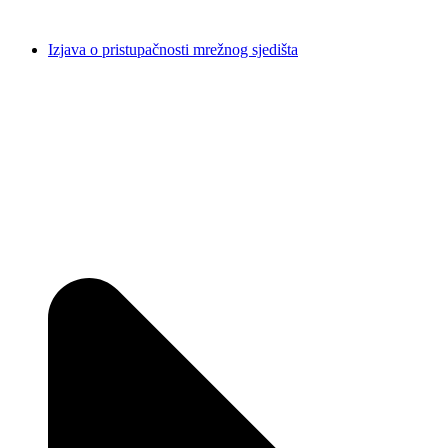
Izjava o pristupačnosti mrežnog sjedišta