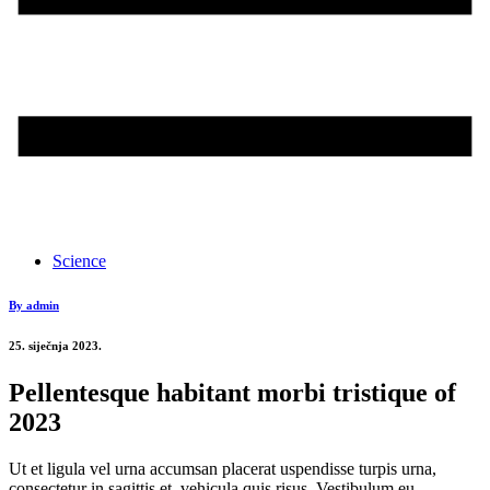
Science
By admin
25. siječnja 2023.
Pellentesque habitant morbi tristique of
2023
Ut et ligula vel urna accumsan placerat uspendisse turpis urna,
consectetur in sagittis et, vehicula quis risus. Vestibulum eu