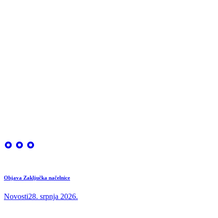
Objava Zaključka načelnice
Novosti
28. srpnja 2026.