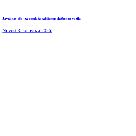
Javni natječaj za prodaju rabljenog službenog vozila
Novosti
3. kolovoza 2026.