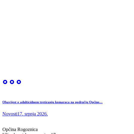
Obavijest o adulticidnom tretiranju komaraca na području Općine…
Novosti
17. srpnja 2026.
Općina Rogoznica