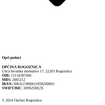
Opći podaci
OPĆINA ROGOZNICA
Ulica hrvatske mornarice 17, 22203 Rogoznica
OIB:
13134387066
MBS:
2665212
IBAN:
HR4123900011858200003
SWIFT/BIC
: HPBZHR2X
© 2024 Općina Rogoznica