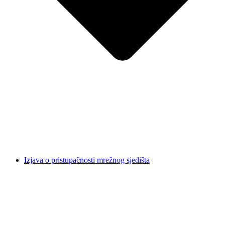
Izjava o pristupačnosti mrežnog sjedišta