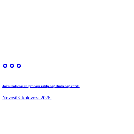
Javni natječaj za prodaju rabljenog službenog vozila
Novosti
3. kolovoza 2026.