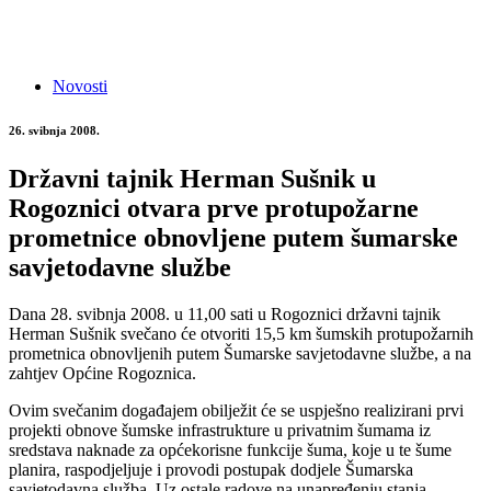
Novosti
26. svibnja 2008.
Državni tajnik Herman Sušnik u
Rogoznici otvara prve protupožarne
prometnice obnovljene putem šumarske
savjetodavne službe
Dana 28. svibnja 2008. u 11,00 sati u Rogoznici državni tajnik
Herman Sušnik svečano će otvoriti 15,5 km šumskih protupožarnih
prometnica obnovljenih putem Šumarske savjetodavne službe, a na
zahtjev Općine Rogoznica.
Ovim svečanim događajem obilježit će se uspješno realizirani prvi
projekti obnove šumske infrastrukture u privatnim šumama iz
sredstava naknade za općekorisne funkcije šuma, koje u te šume
planira, raspodjeljuje i provodi postupak dodjele Šumarska
savjetodavna služba. Uz ostale radove na unapređenju stanja