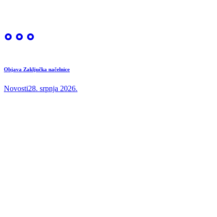
Objava Zaključka načelnice
Novosti
28. srpnja 2026.