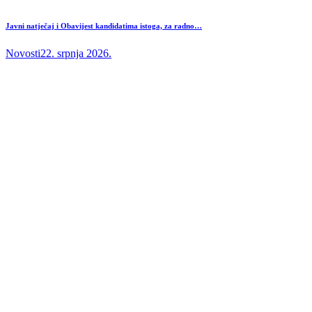
Javni natječaj i Obavijest kandidatima istoga, za radno…
Novosti
22. srpnja 2026.