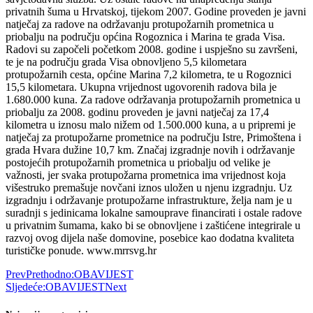
privatnih šuma u Hrvatskoj, tijekom 2007. Godine proveden je javni
natječaj za radove na održavanju protupožarnih prometnica u
priobalju na području općina Rogoznica i Marina te grada Visa.
Radovi su započeli početkom 2008. godine i uspješno su završeni,
te je na području grada Visa obnovljeno 5,5 kilometara
protupožarnih cesta, općine Marina 7,2 kilometra, te u Rogoznici
15,5 kilometara. Ukupna vrijednost ugovorenih radova bila je
1.680.000 kuna. Za radove održavanja protupožarnih prometnica u
priobalju za 2008. godinu proveden je javni natječaj za 17,4
kilometra u iznosu malo nižem od 1.500.000 kuna, a u pripremi je
natječaj za protupožarne prometnice na području Istre, Primoštena i
grada Hvara dužine 10,7 km. Značaj izgradnje novih i održavanje
postojećih protupožarnih prometnica u priobalju od velike je
važnosti, jer svaka protupožarna prometnica ima vrijednost koja
višestruko premašuje novčani iznos uložen u njenu izgradnju. Uz
izgradnju i održavanje protupožarne infrastrukture, želja nam je u
suradnji s jedinicama lokalne samouprave financirati i ostale radove
u privatnim šumama, kako bi se obnovljene i zaštićene integrirale u
razvoj ovog dijela naše domovine, posebice kao dodatna kvaliteta
turističke ponude. www.mrrsvg.hr
Prev
Prethodno:
OBAVIJEST
Sljedeće:
OBAVIJEST
Next