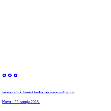
Javni natječaj i Obavijest kandidatima istoga, za sljedeća…
Novosti
22. srpnja 2026.