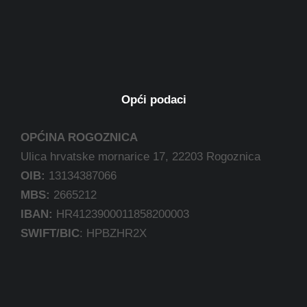
Opći podaci
OPĆINA ROGOZNICA
Ulica hrvatske mornarice 17, 22203 Rogoznica
OIB:
13134387066
MBS:
2665212
IBAN:
HR4123900011858200003
SWIFT/BIC
: HPBZHR2X