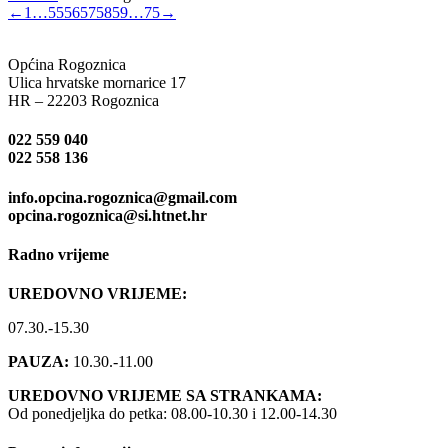
←
1
…
55
56
57
58
59
…
75
→
Općina Rogoznica
Ulica hrvatske mornarice 17
HR – 22203 Rogoznica
022 559 040
022 558 136
info.opcina.rogoznica@gmail.com
opcina.rogoznica@si.htnet.hr
Radno vrijeme
UREDOVNO VRIJEME:
07.30.-15.30
PAUZA:
10.30.-11.00
UREDOVNO VRIJEME SA STRANKAMA:
Od ponedjeljka do petka: 08.00-10.30 i 12.00-14.30