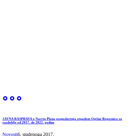
JAVNA RASPRAVA o Nacrtu Plana gospodarenja otpadom Općine Rogoznica za
razdoblje od 2017. do 2022. godine
Novosti
6. studenoga 2017.