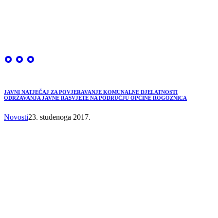
JAVNI NATJEČAJ ZA POVJERAVANJE KOMUNALNE DJELATNOSTI
ODRŽAVANJA JAVNE RASVJETE NA PODRUČJU OPĆINE ROGOZNICA
Novosti
23. studenoga 2017.