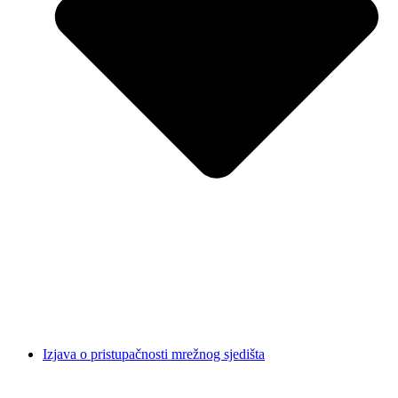
Izjava o pristupačnosti mrežnog sjedišta