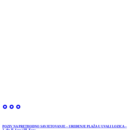
POZIV NA PRETHODNO SAVJETOVANJE – UREĐENJE PLAŽA U UVALI LOZICA –
2. dio II. faze i III. Faza