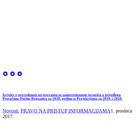
Izvješće o provedenom savjetovanju sa zainteresiranom javnošću o prijedlogu
Proračuna Općine Rogoznica za 2018. godinu te Projekcijama za 2019. i 2020.
Novosti
,
PRAVO NA PRISTUP INFORMACIJAMA
1. prosinca
2017.