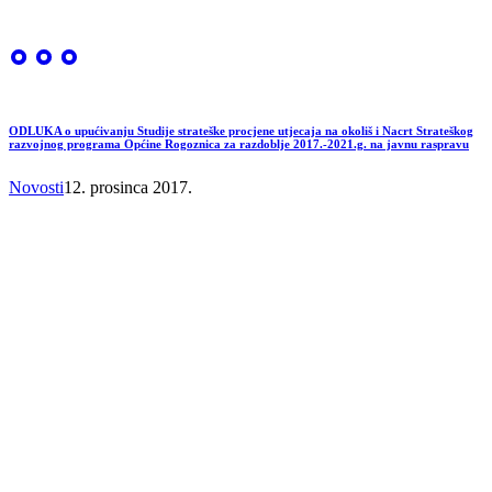
ODLUKA o upućivanju Studije strateške procjene utjecaja na okoliš i Nacrt Strateškog
razvojnog programa Općine Rogoznica za razdoblje 2017.-2021.g. na javnu raspravu
Novosti
12. prosinca 2017.