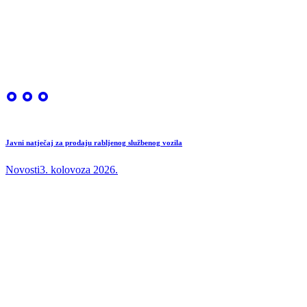
Javni natječaj za prodaju rabljenog službenog vozila
Novosti
3. kolovoza 2026.