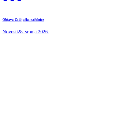
Objava Zaključka načelnice
Novosti
28. srpnja 2026.