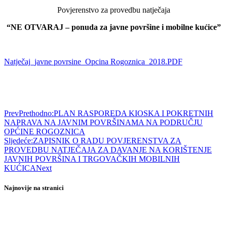
Povjerenstvo za provedbu natječaja
“NE OTVARAJ – ponuda za javne površine i mobilne kućice”
Natječaj_javne povrsine_Opcina Rogoznica_2018.PDF
Prev
Prethodno:
PLAN RASPOREDA KIOSKA I POKRETNIH
NAPRAVA NA JAVNIM POVRŠINAMA NA PODRUČJU
OPĆINE ROGOZNICA
Sljedeće:
ZAPISNIK O RADU POVJERENSTVA ZA
PROVEDBU NATJEČAJA ZA DAVANJE NA KORIŠTENJE
JAVNIH POVRŠINA I TRGOVAČKIH MOBILNIH
KUĆICA
Next
Najnovije na stranici