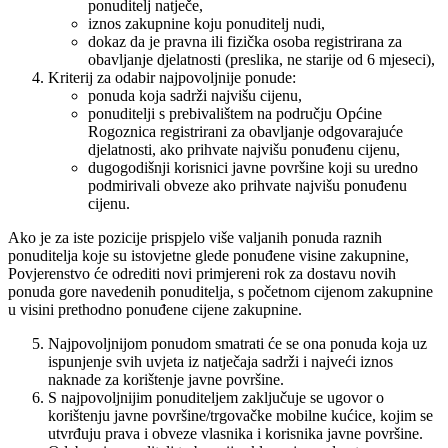
ponuditelj natječe,
iznos zakupnine koju ponuditelj nudi,
dokaz da je pravna ili fizička osoba registrirana za
obavljanje djelatnosti (preslika, ne starije od 6 mjeseci),
Kriterij za odabir najpovoljnije ponude:
ponuda koja sadrži najvišu cijenu,
ponuditelji s prebivalištem na području Općine
Rogoznica registrirani za obavljanje odgovarajuće
djelatnosti, ako prihvate najvišu ponuđenu cijenu,
dugogodišnji korisnici javne površine koji su uredno
podmirivali obveze ako prihvate najvišu ponuđenu
cijenu.
Ako je za iste pozicije prispjelo više valjanih ponuda raznih
ponuditelja koje su istovjetne glede ponuđene visine zakupnine,
Povjerenstvo će odrediti novi primjereni rok za dostavu novih
ponuda gore navedenih ponuditelja, s početnom cijenom zakupnine
u visini prethodno ponuđene cijene zakupnine.
Najpovoljnijom ponudom smatrati će se ona ponuda koja uz
ispunjenje svih uvjeta iz natječaja sadrži i najveći iznos
naknade za korištenje javne površine.
S najpovoljnijim ponuditeljem zaključuje se ugovor o
korištenju javne površine/trgovačke mobilne kućice, kojim se
utvrđuju prava i obveze vlasnika i korisnika javne površine.