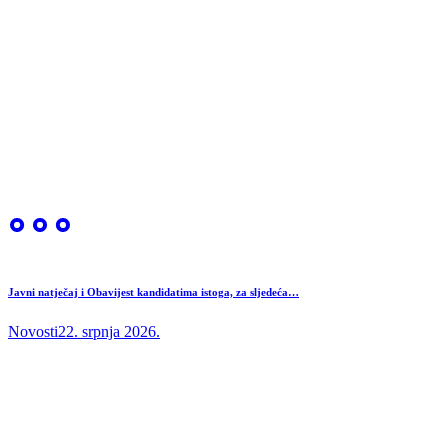
Javni natječaj i Obavijest kandidatima istoga, za sljedeća…
Novosti
22. srpnja 2026.