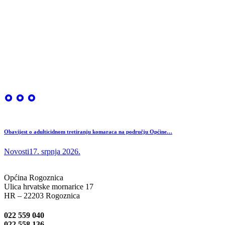
Obavijest o adulticidnom tretiranju komaraca na području Općine…
Novosti
17. srpnja 2026.
Općina Rogoznica
Ulica hrvatske mornarice 17
HR – 22203 Rogoznica
022 559 040
022 558 136