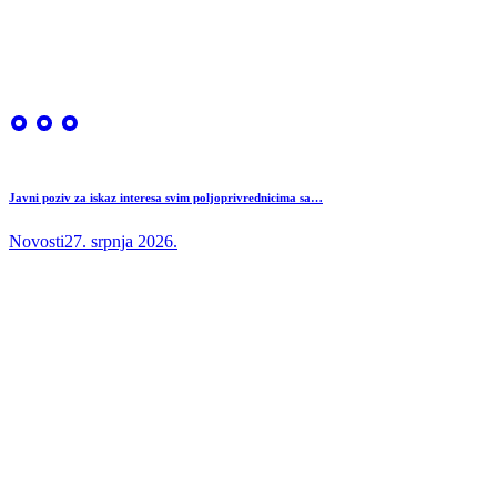
Javni poziv za iskaz interesa svim poljoprivrednicima sa…
Novosti
27. srpnja 2026.