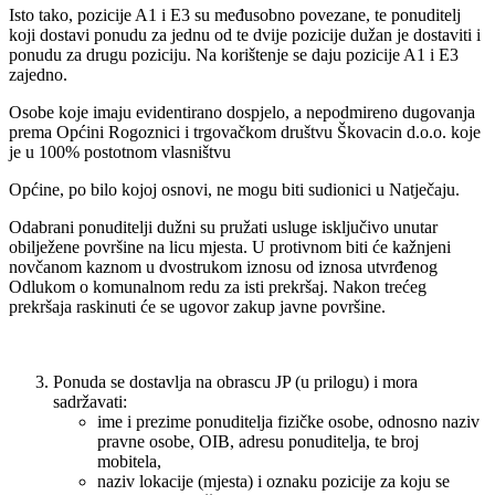
Isto tako, pozicije A1 i E3 su međusobno povezane, te ponuditelj
koji dostavi ponudu za jednu od te dvije pozicije dužan je dostaviti i
ponudu za drugu poziciju. Na korištenje se daju pozicije A1 i E3
zajedno.
Osobe koje imaju evidentirano dospjelo, a nepodmireno dugovanja
prema Općini Rogoznici i trgovačkom društvu Škovacin d.o.o. koje
je u 100% postotnom vlasništvu
Općine, po bilo kojoj osnovi, ne mogu biti sudionici u Natječaju.
Odabrani ponuditelji dužni su pružati usluge isključivo unutar
obilježene površine na licu mjesta. U protivnom biti će kažnjeni
novčanom kaznom u dvostrukom iznosu od iznosa utvrđenog
Odlukom o komunalnom redu za isti prekršaj. Nakon trećeg
prekršaja raskinuti će se ugovor zakup javne površine.
Ponuda se dostavlja na obrascu JP (u prilogu) i mora
sadržavati:
ime i prezime ponuditelja fizičke osobe, odnosno naziv
pravne osobe, OIB, adresu ponuditelja, te broj
mobitela,
naziv lokacije (mjesta) i oznaku pozicije za koju se