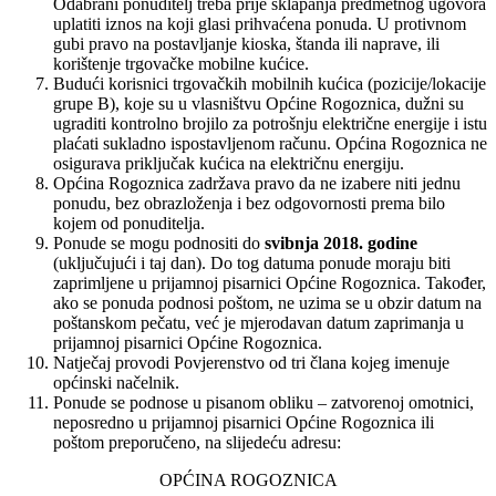
Odabrani ponuditelj treba prije sklapanja predmetnog ugovora
uplatiti iznos na koji glasi prihvaćena ponuda. U protivnom
gubi pravo na postavljanje kioska, štanda ili naprave, ili
korištenje trgovačke mobilne kućice.
Budući korisnici trgovačkih mobilnih kućica (pozicije/lokacije
grupe B), koje su u vlasništvu Općine Rogoznica, dužni su
ugraditi kontrolno brojilo za potrošnju električne energije i istu
plaćati sukladno ispostavljenom računu. Općina Rogoznica ne
osigurava priključak kućica na električnu energiju.
Općina Rogoznica zadržava pravo da ne izabere niti jednu
ponudu, bez obrazloženja i bez odgovornosti prema bilo
kojem od ponuditelja.
Ponude se mogu podnositi do
svibnja 2018. godine
(uključujući i taj dan). Do tog datuma ponude moraju biti
zaprimljene u prijamnoj pisarnici Općine Rogoznica. Također,
ako se ponuda podnosi poštom, ne uzima se u obzir datum na
poštanskom pečatu, već je mjerodavan datum zaprimanja u
prijamnoj pisarnici Općine Rogoznica.
Natječaj provodi Povjerenstvo od tri člana kojeg imenuje
općinski načelnik.
Ponude se podnose u pisanom obliku – zatvorenoj omotnici,
neposredno u prijamnoj pisarnici Općine Rogoznica ili
poštom preporučeno, na slijedeću adresu:
OPĆINA ROGOZNICA