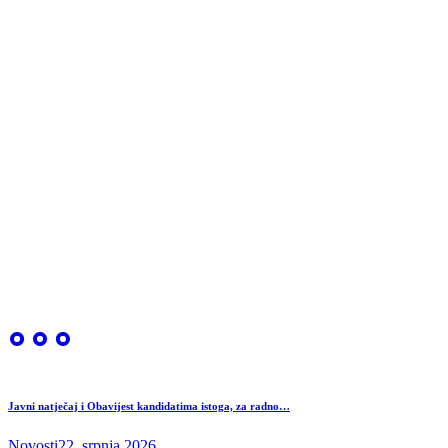
Javni natječaj i Obavijest kandidatima istoga, za radno…
Novosti
22. srpnja 2026.