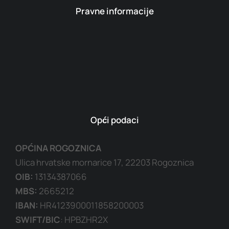
Pravne informacije
Opći podaci
OPĆINA ROGOZNICA
Ulica hrvatske mornarice 17, 22203 Rogoznica
OIB:
13134387066
MBS:
2665212
IBAN:
HR4123900011858200003
SWIFT/BIC
: HPBZHR2X