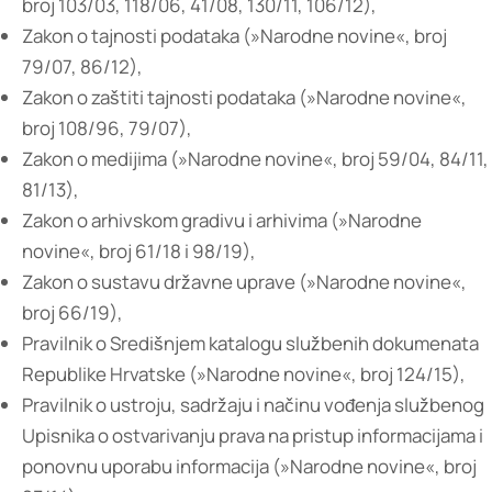
broj 103/03, 118/06, 41/08, 130/11, 106/12),
Zakon o tajnosti podataka (»Narodne novine«, broj
79/07, 86/12),
Zakon o zaštiti tajnosti podataka (»Narodne novine«,
broj 108/96, 79/07),
Zakon o medijima (»Narodne novine«, broj 59/04, 84/11,
81/13),
Zakon o arhivskom gradivu i arhivima (»Narodne
novine«, broj 61/18 i 98/19),
Zakon o sustavu državne uprave (»Narodne novine«,
broj 66/19),
Pravilnik o Središnjem katalogu službenih dokumenata
Republike Hrvatske (»Narodne novine«, broj 124/15),
Pravilnik o ustroju, sadržaju i načinu vođenja službenog
Upisnika o ostvarivanju prava na pristup informacijama i
ponovnu uporabu informacija (»Narodne novine«, broj