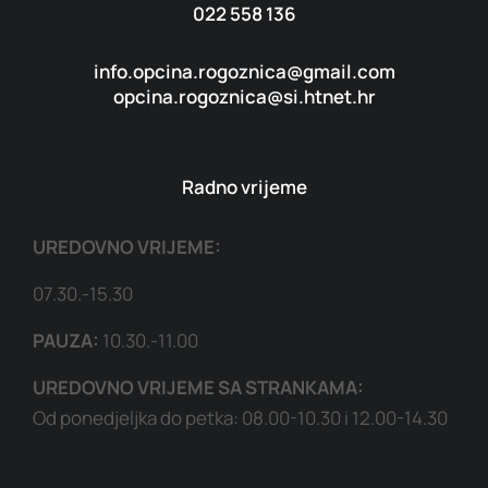
022 558 136
info.opcina.rogoznica@gmail.com
opcina.rogoznica@si.htnet.hr
Radno vrijeme
UREDOVNO VRIJEME:
07.30.-15.30
PAUZA:
10.30.-11.00
UREDOVNO VRIJEME SA STRANKAMA:
Od ponedjeljka do petka: 08.00-10.30 i 12.00-14.30