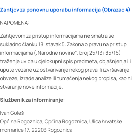
Zahtjev za ponovnu uporabu informacija (Obrazac 4)
NAPOMENA:
Zahtjevom za pristup informacijama
ne
smatra se
sukladno članku 18. stavak 5. Zakona o pravu na pristup
informacijama („Narodne novine“, broj 25/13 i 85/15)
traženje uvida u cjelokupni spis predmeta, objašnjenja ili
upute vezane uz ostvarivanje nekog prava ili izvršavanje
obveze, izrade analize ili tumačenja nekog propisa, kao ni
stvaranje nove informacije.
Službenik za informiranje:
Ivan Goleš
Općina Rogoznica, Općina Rogoznica, Ulica hrvatske
mornarice 17, 22203 Rogoznica