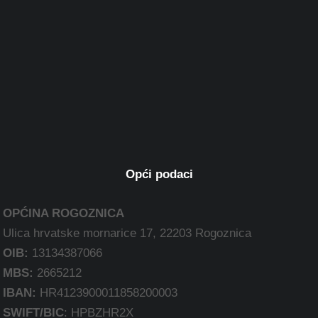
Opći podaci
OPĆINA ROGOZNICA
Ulica hrvatske mornarice 17, 22203 Rogoznica
OIB:
13134387066
MBS:
2665212
IBAN:
HR4123900011858200003
SWIFT/BIC
: HPBZHR2X