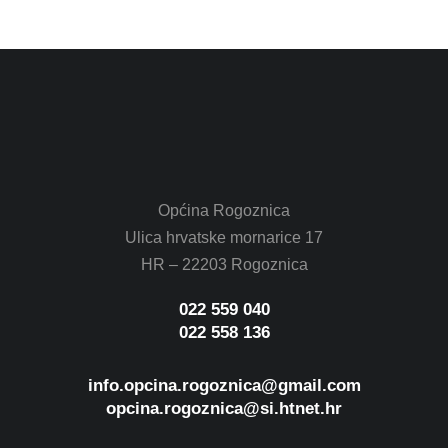
Općina Rogoznica
Ulica hrvatske mornarice 17
HR – 22203 Rogoznica
022 559 040
022 558 136
info.opcina.rogoznica@gmail.com
opcina.rogoznica@si.htnet.hr