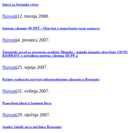
Izbori za Općinsko vijeće
Novosti
12. travnja 2008.
Izmjene i dopune (II) PPŽ – Obavjest o ponavljanju javne rasprave
Novosti
4. prosinca 2007.
Županijski zavod za prostorno uređenje Šibensko – kninske županije objavljuje JAVNU
RASPRAVU o prijedlogu izmjena i dopuna (II) PP-a
Novosti
25. srpnja 2007.
Počinje realizacija najvećeg infrastrukturnog ulaganja u Rogoznici
Novosti
31. svibnja 2007.
Ponovljeni izbori u Sapinom Docu
Novosti
29. siječnja 2007.
Sandra Jakelić nova načelnica Rogoznice