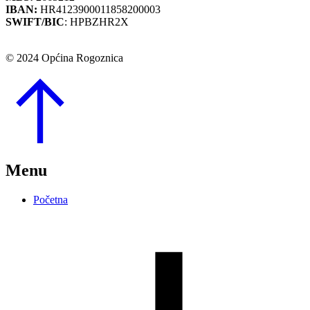
IBAN:
HR4123900011858200003
SWIFT/BIC
: HPBZHR2X
© 2024 Općina Rogoznica
Go
to
Top
Menu
Početna