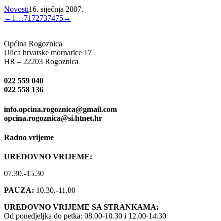
Novosti
16. siječnja 2007.
←
1
…
71
72
73
74
75
→
Općina Rogoznica
Ulica hrvatske mornarice 17
HR – 22203 Rogoznica
022 559 040
022 558 136
info.opcina.rogoznica@gmail.com
opcina.rogoznica@si.htnet.hr
Radno vrijeme
UREDOVNO VRIJEME:
07.30.-15.30
PAUZA:
10.30.-11.00
UREDOVNO VRIJEME SA STRANKAMA:
Od ponedjeljka do petka: 08.00-10.30 i 12.00-14.30