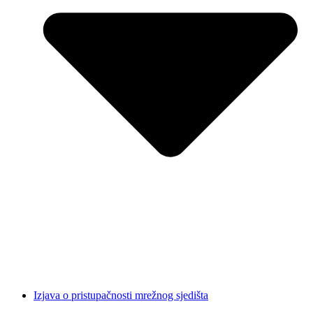
Izjava o pristupačnosti mrežnog sjedišta