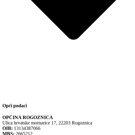
Opći podaci
OPĆINA ROGOZNICA
Ulica hrvatske mornarice 17, 22203 Rogoznica
OIB:
13134387066
MBS:
2665212