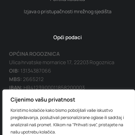
Izjava o pristupačnosti mrežnog sjedišta
Opći podaci
OPĆINA ROGOZNICA
Ulica hrvatske mornarice 17, 22203 Rogoznica
OIB:
13134387066
MBS:
2665212
IBAN:
HR4123900011858200003
SWIFT/BIC
: HPBZHR2X
Cijenimo vašu privatnost
Koristimo kolačiće kako bismo poboljšali vaše iskustvo
pregledavanja, posluživali personalizirane oglase ili sadržaj i
analizirali naš promet. Klikom na "Prihvati sve", pristajete na
našu upotrebu kolačića.