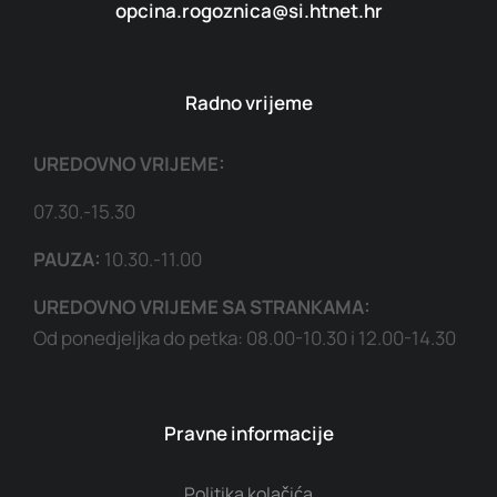
opcina.rogoznica@si.htnet.hr
Radno vrijeme
UREDOVNO VRIJEME:
07.30.-15.30
PAUZA:
10.30.-11.00
UREDOVNO VRIJEME SA STRANKAMA:
Od ponedjeljka do petka: 08.00-10.30 i 12.00-14.30
Pravne informacije
Politika kolačića