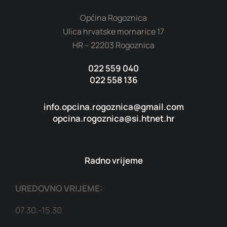
Općina Rogoznica
Ulica hrvatske mornarice 17
HR – 22203 Rogoznica
022 559 040
022 558 136
info.opcina.rogoznica@gmail.com
opcina.rogoznica@si.htnet.hr
Radno vrijeme
UREDOVNO VRIJEME:
07.30.-15.30