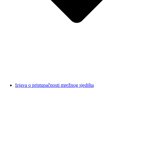
Izjava o pristupačnosti mrežnog sjedišta