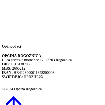
Opći podaci
OPĆINA ROGOZNICA
Ulica hrvatske mornarice 17, 22203 Rogoznica
OIB:
13134387066
MBS:
2665212
IBAN:
HR4123900011858200003
SWIFT/BIC
: HPBZHR2X
© 2024 Općina Rogoznica