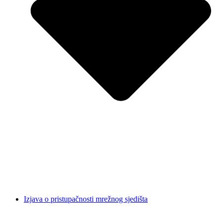
Izjava o pristupačnosti mrežnog sjedišta