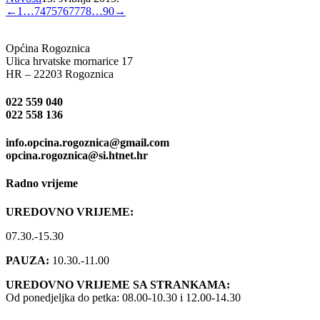
←
1
…
74
75
76
77
78
…
90
→
Općina Rogoznica
Ulica hrvatske mornarice 17
HR – 22203 Rogoznica
022 559 040
022 558 136
info.opcina.rogoznica@gmail.com
opcina.rogoznica@si.htnet.hr
Radno vrijeme
UREDOVNO VRIJEME:
07.30.-15.30
PAUZA:
10.30.-11.00
UREDOVNO VRIJEME SA STRANKAMA:
Od ponedjeljka do petka: 08.00-10.30 i 12.00-14.30