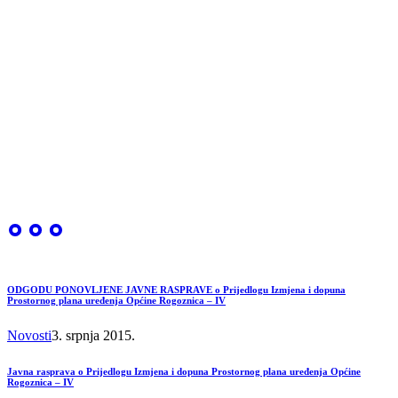
ODGODU PONOVLJENE JAVNE RASPRAVE o Prijedlogu Izmjena i dopuna
Prostornog plana uređenja Općine Rogoznica – IV
Novosti
3. srpnja 2015.
Javna rasprava o Prijedlogu Izmjena i dopuna Prostornog plana uređenja Općine
Rogoznica – IV