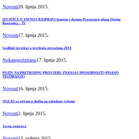
Novosti
20. lipnja 2015.
IZVJEŠĆE O JAVNOJ RASPRAVI Izmjene i dopune Prostornog plana Općine
Rogoznica – IV
Novosti
17. lipnja 2015.
Godišnji izvještaj o izvršenju proračuna 2014
Nekategorizirano
17. lipnja 2015.
POZIV NA PRETHODNU PROVJERU ZNANJA I SPOSOBNOSTI (PISANO
TESTIRANJE)
Novosti
16. lipnja 2015.
OGLAS za prijam u službu na određeno vrijeme
Novosti
2. lipnja 2015.
Javna rasprava
Novosti
13. svibnja 2015.