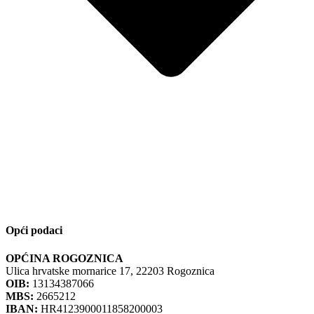
Opći podaci
OPĆINA ROGOZNICA
Ulica hrvatske mornarice 17, 22203 Rogoznica
OIB:
13134387066
MBS:
2665212
IBAN:
HR4123900011858200003