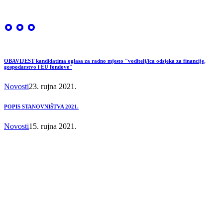
OBAVIJEST kandidatima oglasa za radno mjesto "voditelj/ica odsjeka za financije,
gospodarstvo i EU fondove"
Novosti
23. rujna 2021.
POPIS STANOVNIŠTVA 2021.
Novosti
15. rujna 2021.