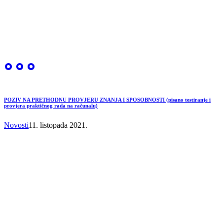
POZIV NA PRETHODNU PROVJERU ZNANJA I SPOSOBNOSTI (pisano testiranje i
provjera praktičnog rada na računalu)
Novosti
11. listopada 2021.