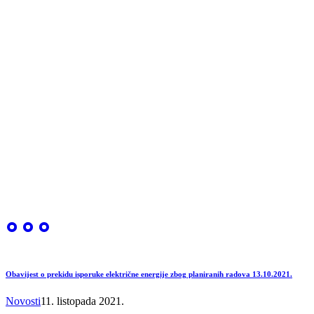
Obavijest o prekidu isporuke električne energije zbog planiranih radova 13.10.2021.
Novosti
11. listopada 2021.