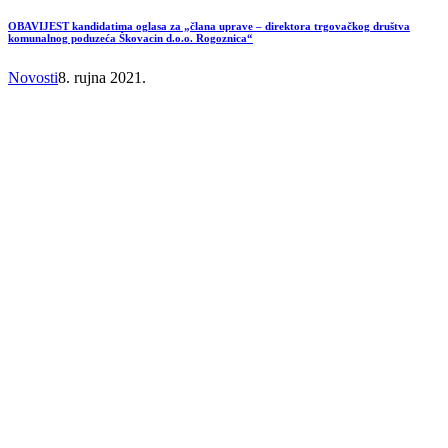
OBAVIJEST kandidatima oglasa za „člana uprave – direktora trgovačkog društva
komunalnog poduzeća Škovacin d.o.o. Rogoznica“
Novosti
8. rujna 2021.