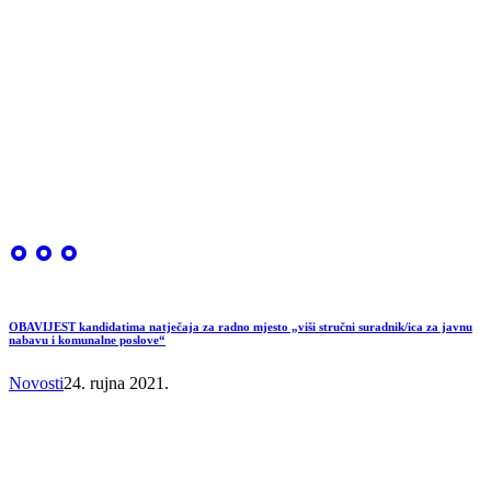
OBAVIJEST kandidatima natječaja za radno mjesto „viši stručni suradnik/ica za javnu
nabavu i komunalne poslove“
Novosti
24. rujna 2021.