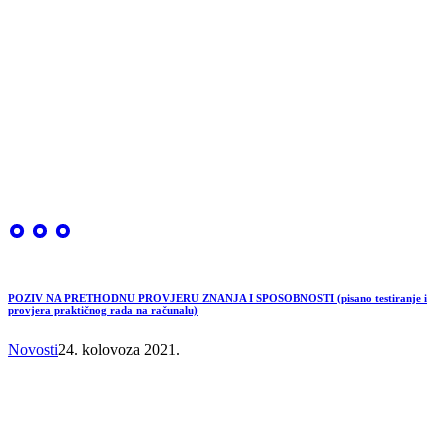
POZIV NA PRETHODNU PROVJERU ZNANJA I SPOSOBNOSTI (pisano testiranje i
provjera praktičnog rada na računalu)
Novosti
24. kolovoza 2021.