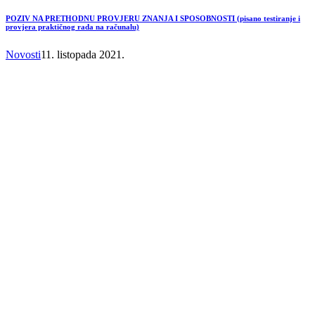
POZIV NA PRETHODNU PROVJERU ZNANJA I SPOSOBNOSTI (pisano testiranje i
provjera praktičnog rada na računalu)
Novosti
11. listopada 2021.