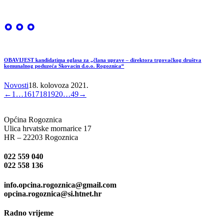
OBAVIJEST kandidatima oglasa za „člana uprave – direktora trgovačkog društva
komunalnog poduzeća Škovacin d.o.o. Rogoznica“
Novosti
18. kolovoza 2021.
←
1
…
16
17
18
19
20
…
49
→
Općina Rogoznica
Ulica hrvatske mornarice 17
HR – 22203 Rogoznica
022 559 040
022 558 136
info.opcina.rogoznica@gmail.com
opcina.rogoznica@si.htnet.hr
Radno vrijeme