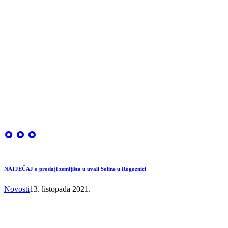
NATJEČAJ o prodaji zemljišta u uvali Soline u Rogoznici
Novosti
13. listopada 2021.