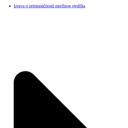
Izjava o pristupačnosti mrežnog sjedišta