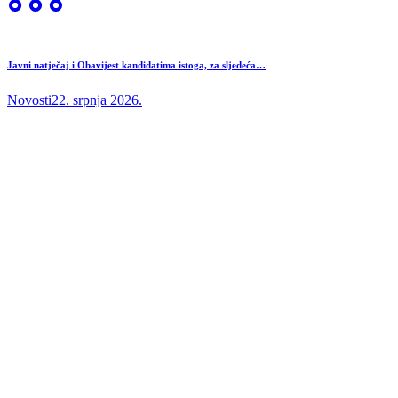
Javni natječaj i Obavijest kandidatima istoga, za sljedeća…
Novosti
22. srpnja 2026.