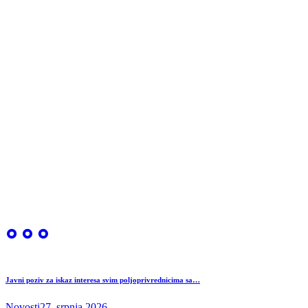
Javni poziv za iskaz interesa svim poljoprivrednicima sa…
Novosti
27. srpnja 2026.