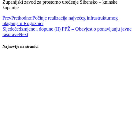
Županijski zavod za prostorno uređenje Šibensko – kninske
županije
Prev
Prethodno:
Počinje realizacija najvećeg infrastrukturnog
ulaganja u Rogoznici
Sljedeće:
Izmjene i dopune (II) PPŽ – Obavjest o ponavljanju javne
rasprave
Next
Najnovije na stranici