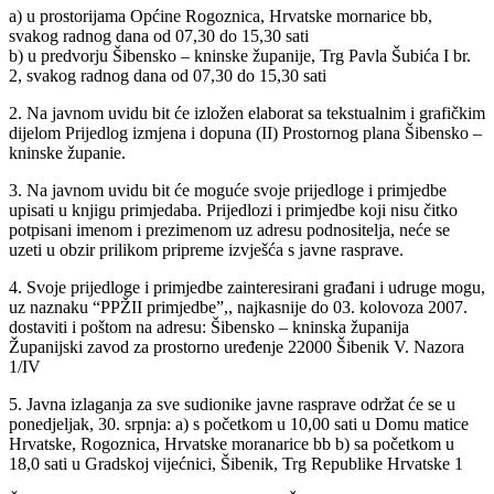
a) u prostorijama Općine Rogoznica, Hrvatske mornarice bb,
svakog radnog dana od 07,30 do 15,30 sati
b) u predvorju Šibensko – kninske županije, Trg Pavla Šubića I br.
2, svakog radnog dana od 07,30 do 15,30 sati
2. Na javnom uvidu bit će izložen elaborat sa tekstualnim i grafičkim
dijelom Prijedlog izmjena i dopuna (II) Prostornog plana Šibensko –
kninske županie.
3. Na javnom uvidu bit će moguće svoje prijedloge i primjedbe
upisati u knjigu primjedaba. Prijedlozi i primjedbe koji nisu čitko
potpisani imenom i prezimenom uz adresu podnositelja, neće se
uzeti u obzir prilikom pripreme izvješća s javne rasprave.
4. Svoje prijedloge i primjedbe zainteresirani građani i udruge mogu,
uz naznaku “PPŽII primjedbe”,, najkasnije do 03. kolovoza 2007.
dostaviti i poštom na adresu: Šibensko – kninska županija
Županijski zavod za prostorno uređenje 22000 Šibenik V. Nazora
1/IV
5. Javna izlaganja za sve sudionike javne rasprave održat će se u
ponedjeljak, 30. srpnja: a) s početkom u 10,00 sati u Domu matice
Hrvatske, Rogoznica, Hrvatske moranarice bb b) sa početkom u
18,0 sati u Gradskoj vijećnici, Šibenik, Trg Republike Hrvatske 1