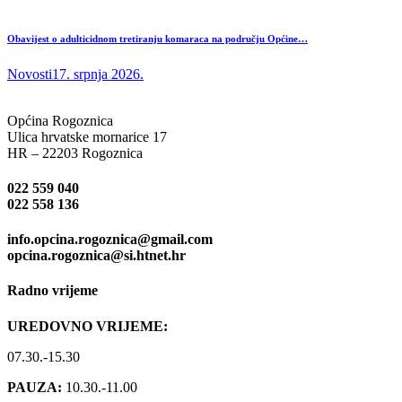
Obavijest o adulticidnom tretiranju komaraca na području Općine…
Novosti
17. srpnja 2026.
Općina Rogoznica
Ulica hrvatske mornarice 17
HR – 22203 Rogoznica
022 559 040
022 558 136
info.opcina.rogoznica@gmail.com
opcina.rogoznica@si.htnet.hr
Radno vrijeme
UREDOVNO VRIJEME:
07.30.-15.30
PAUZA:
10.30.-11.00