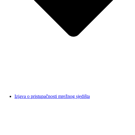
Izjava o pristupačnosti mrežnog sjedišta