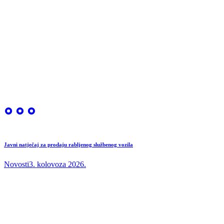
Javni natječaj za prodaju rabljenog službenog vozila
Novosti
3. kolovoza 2026.