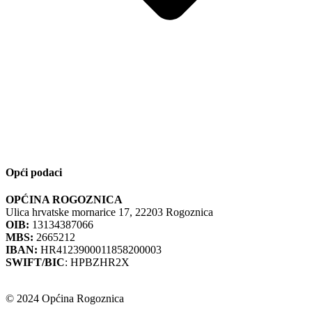
Opći podaci
OPĆINA ROGOZNICA
Ulica hrvatske mornarice 17, 22203 Rogoznica
OIB:
13134387066
MBS:
2665212
IBAN:
HR4123900011858200003
SWIFT/BIC
: HPBZHR2X
© 2024 Općina Rogoznica