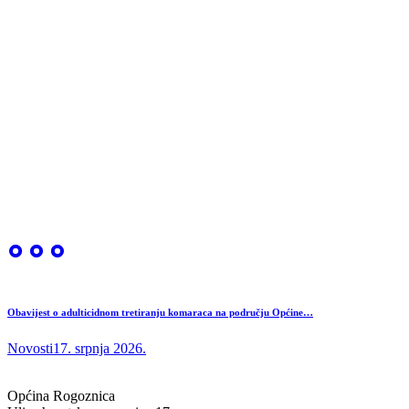
Obavijest o adulticidnom tretiranju komaraca na području Općine…
Novosti
17. srpnja 2026.
Općina Rogoznica