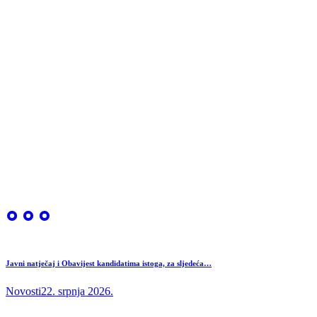
Javni natječaj i Obavijest kandidatima istoga, za sljedeća…
Novosti
22. srpnja 2026.