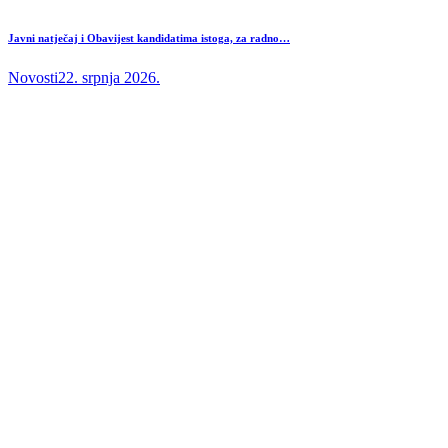
Javni natječaj i Obavijest kandidatima istoga, za radno…
Novosti
22. srpnja 2026.