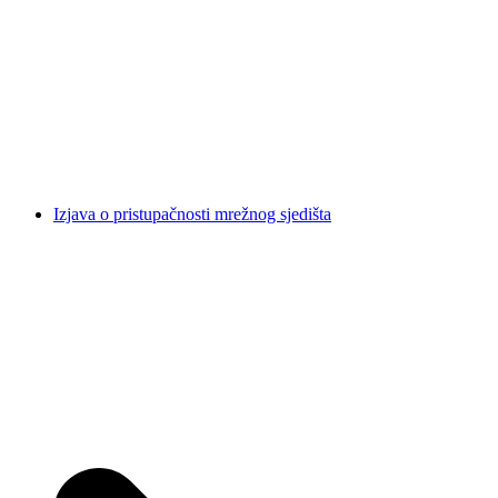
Izjava o pristupačnosti mrežnog sjedišta