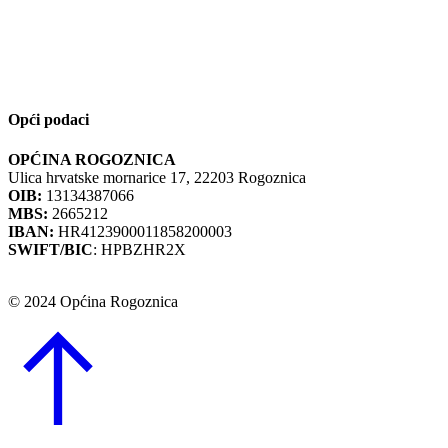
Opći podaci
OPĆINA ROGOZNICA
Ulica hrvatske mornarice 17, 22203 Rogoznica
OIB:
13134387066
MBS:
2665212
IBAN:
HR4123900011858200003
SWIFT/BIC
: HPBZHR2X
© 2024 Općina Rogoznica
Go
to
Top