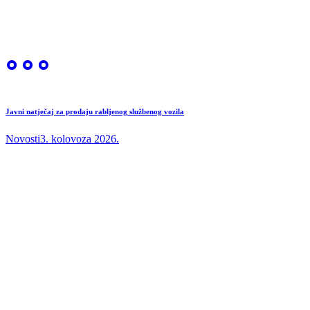
Javni natječaj za prodaju rabljenog službenog vozila
Novosti
3. kolovoza 2026.