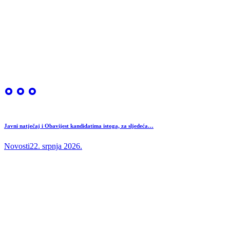
Javni natječaj i Obavijest kandidatima istoga, za sljedeća…
Novosti
22. srpnja 2026.