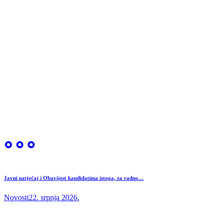
Javni natječaj i Obavijest kandidatima istoga, za radno…
Novosti
22. srpnja 2026.