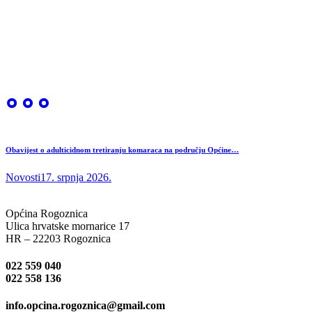
Obavijest o adulticidnom tretiranju komaraca na području Općine…
Novosti
17. srpnja 2026.
Općina Rogoznica
Ulica hrvatske mornarice 17
HR – 22203 Rogoznica
022 559 040
022 558 136
info.opcina.rogoznica@gmail.com