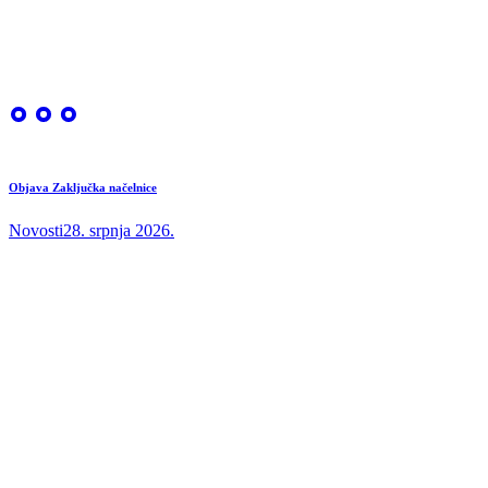
Objava Zaključka načelnice
Novosti
28. srpnja 2026.