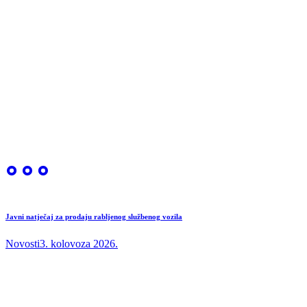
Javni natječaj za prodaju rabljenog službenog vozila
Novosti
3. kolovoza 2026.