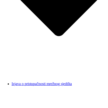
Izjava o pristupačnosti mrežnog sjedišta