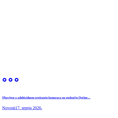
Obavijest o adulticidnom tretiranju komaraca na području Općine…
Novosti
17. srpnja 2026.