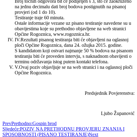
Broj točnih odgovora bit će podijeljen s 3, što će zaokruženo
na jednu decimalu dati broj bodova postignutih na pisanoj
provjeri (od 1 do 10).
Testiranje traje 60 minuta.
Ostale informacije vezane uz pisano testiranje navedene su u
obavijestima koje su prethodno objavljene na web stranici
Općine Rogoznica, www.rogoznica.hr.
IV.
Rezultati pisanog testiranja biti će objavljeni na oglasnoj
ploči Općine Rogoznica, dana 24. ožujka 2015. godine.
S kandidatom koji ostvari najmanje 50 % bodova na pisanom
testiranju biti će proveden intervju, s naknadnom obavijesti o
terminu održavanja istog putem kontakt telefona.
V.
Ovaj poziv objavljuje se na web stranici i na oglasnoj ploči
Općine Rogoznica.
Predsjednik Povjerenstva:
Ljubo Županović
Prev
Prethodno:
Gospin brod
Sljedeće:
POZIV NA PRETHODNU PROVJERU ZNANJA I
SPOSOBNOSTI (PISANO TESTIRANJE)
Next