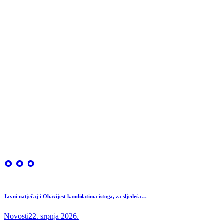
Javni natječaj i Obavijest kandidatima istoga, za sljedeća…
Novosti
22. srpnja 2026.