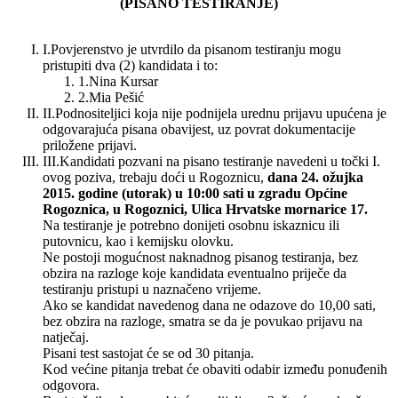
(PISANO TESTIRANJE)
I.
Povjerenstvo je utvrdilo da pisanom testiranju mogu
pristupiti dva (2) kandidata i to:
1.
Nina Kursar
2.
Mia Pešić
II.
Podnositeljici koja nije podnijela urednu prijavu upućena je
odgovarajuća pisana obavijest, uz povrat dokumentacije
priložene prijavi.
III.
Kandidati pozvani na pisano testiranje navedeni u točki I.
ovog poziva, trebaju doći u Rogoznicu,
dana 24. ožujka
2015. godine (utorak) u 10:00 sati u zgradu Općine
Rogoznica, u Rogoznici, Ulica Hrvatske mornarice 17.
Na testiranje je potrebno donijeti osobnu iskaznicu ili
putovnicu, kao i kemijsku olovku.
Ne postoji mogućnost naknadnog pisanog testiranja, bez
obzira na razloge koje kandidata eventualno priječe da
testiranju pristupi u naznačeno vrijeme.
Ako se kandidat navedenog dana ne odazove do 10,00 sati,
bez obzira na razloge, smatra se da je povukao prijavu na
natječaj.
Pisani test sastojat će se od 30 pitanja.
Kod većine pitanja trebat će obaviti odabir između ponuđenih
odgovora.