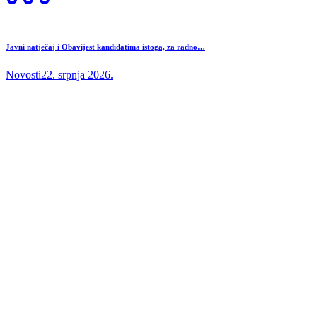
Javni natječaj i Obavijest kandidatima istoga, za radno…
Novosti
22. srpnja 2026.