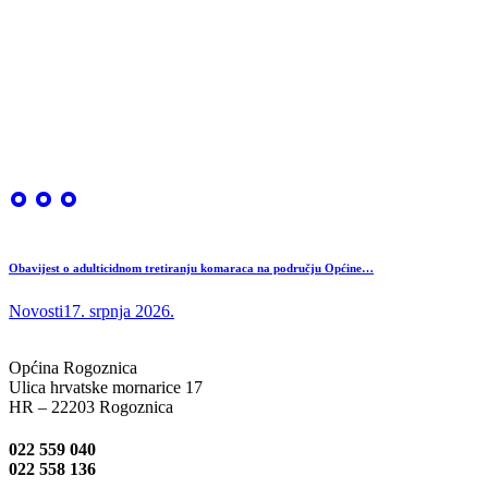
Obavijest o adulticidnom tretiranju komaraca na području Općine…
Novosti
17. srpnja 2026.
Općina Rogoznica
Ulica hrvatske mornarice 17
HR – 22203 Rogoznica
022 559 040
022 558 136