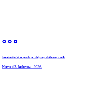
Javni natječaj za prodaju rabljenog službenog vozila
Novosti
3. kolovoza 2026.