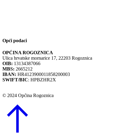
Opći podaci
OPĆINA ROGOZNICA
Ulica hrvatske mornarice 17, 22203 Rogoznica
OIB:
13134387066
MBS:
2665212
IBAN:
HR4123900011858200003
SWIFT/BIC
: HPBZHR2X
© 2024 Općina Rogoznica
Go
to
Top