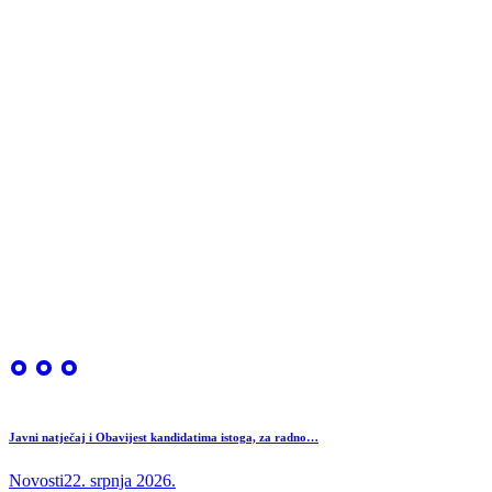
Javni natječaj i Obavijest kandidatima istoga, za radno…
Novosti
22. srpnja 2026.