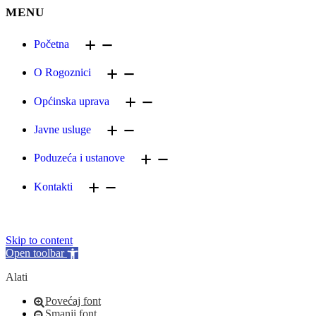
MENU
Početna
O Rogoznici
Općinska uprava
Javne usluge
Poduzeća i ustanove
Kontakti
Skip to content
Open toolbar
Alati
Povećaj font
Smanji font