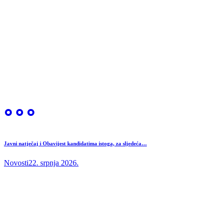
Javni natječaj i Obavijest kandidatima istoga, za sljedeća…
Novosti
22. srpnja 2026.