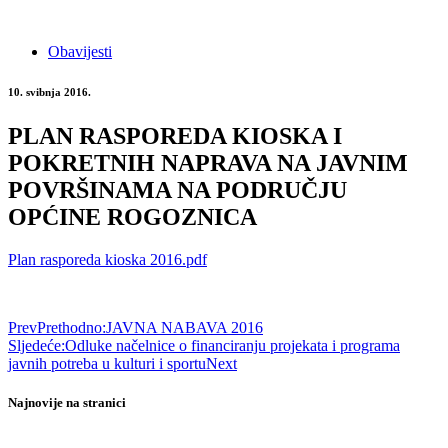
Obavijesti
10. svibnja 2016.
PLAN RASPOREDA KIOSKA I
POKRETNIH NAPRAVA NA JAVNIM
POVRŠINAMA NA PODRUČJU
OPĆINE ROGOZNICA
Plan rasporeda kioska 2016.pdf
Prev
Prethodno:
JAVNA NABAVA 2016
Sljedeće:
Odluke načelnice o financiranju projekata i programa
javnih potreba u kulturi i sportu
Next
Najnovije na stranici