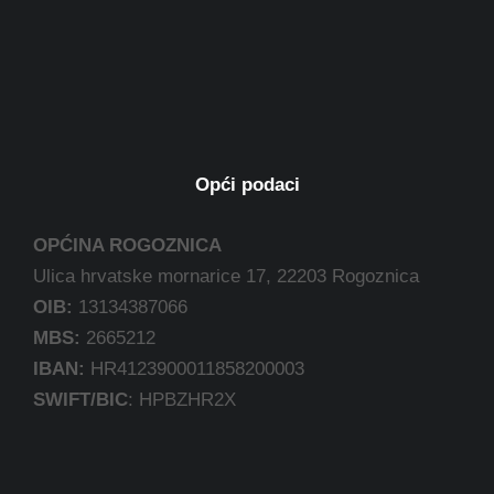
Opći podaci
OPĆINA ROGOZNICA
Ulica hrvatske mornarice 17, 22203 Rogoznica
OIB:
13134387066
MBS:
2665212
IBAN:
HR4123900011858200003
SWIFT/BIC
: HPBZHR2X