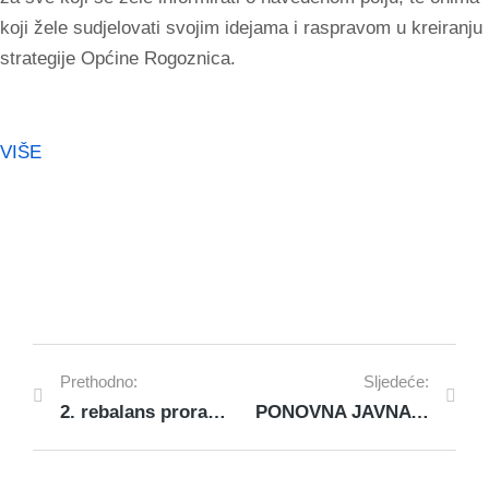
koji žele sudjelovati svojim idejama i raspravom u kreiranju
strategije Općine Rogoznica.
VIŠE
Prethodno:
Sljedeće:
2. rebalans proračuna 2016.
PONOVNA JAVNA RASPRAVA: Urbanistički plan uređenja ugostiteljsko – turističke zone MEDINE