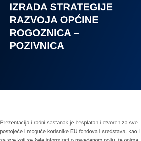
IZRADA STRATEGIJE
RAZVOJA OPĆINE
ROGOZNICA –
POZIVNICA
Prezentacija i radni sastanak je besplatan i otvoren za sve
postojeće i moguće korisnike EU fondova i sredstava, kao i
za sve koji se žele informirati o navedenom polju, te onima