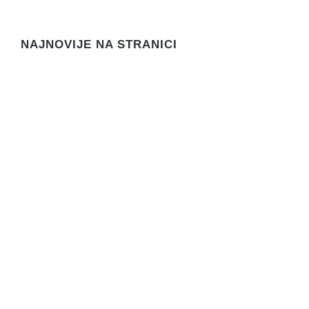
NAJNOVIJE NA STRANICI
Javni natječaj za prodaju rabljenog službenog
vozila
Novosti
3. kolovoza 2026.
Objava Zaključka načelnice
Novosti
28. srpnja 2026.