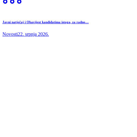
Javni natječaj i Obavijest kandidatima istoga, za radno…
Novosti
22. srpnja 2026.