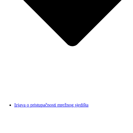
Izjava o pristupačnosti mrežnog sjedišta