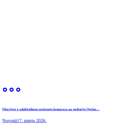
Obavijest o adulticidnom tretiranju komaraca na području Općine…
Novosti
17. srpnja 2026.