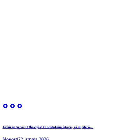
Javni natječaj i Obavijest kandidatima istoga, za sljedeća…
Novosti
22. srpnja 2026.