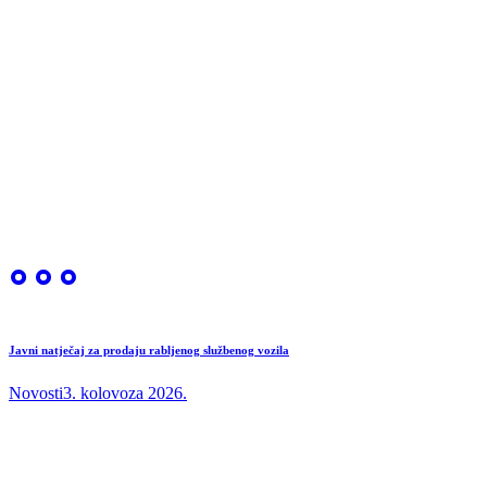
Javni natječaj za prodaju rabljenog službenog vozila
Novosti
3. kolovoza 2026.