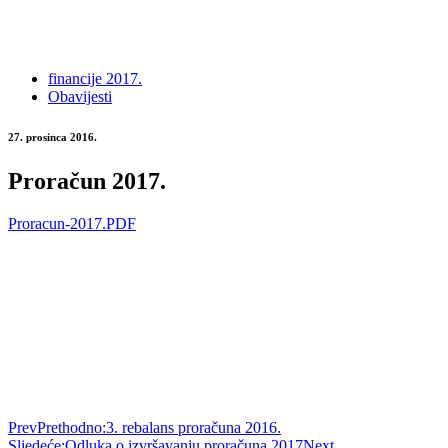
financije 2017.
Obavijesti
27. prosinca 2016.
Proračun 2017.
Proracun-2017.PDF
Prev
Prethodno:
3. rebalans proračuna 2016.
Sljedeće:
Odluka o izvršavanju proračuna 2017
Next