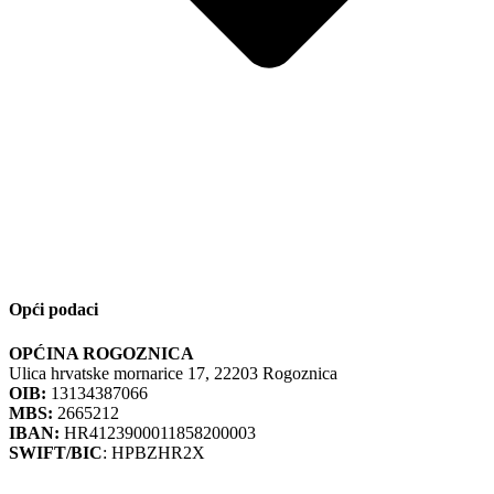
Opći podaci
OPĆINA ROGOZNICA
Ulica hrvatske mornarice 17, 22203 Rogoznica
OIB:
13134387066
MBS:
2665212
IBAN:
HR4123900011858200003
SWIFT/BIC
: HPBZHR2X