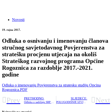
Novosti
19. rujna 2017.
Odluka o osnivanju i imenovanju članova
stručnog savjetodavnog Povjerenstva za
stratešku procjenu utjecaja na okoliš
Strateškog razvojnog programa Općine
Rogoznica za razdoblje 2017.-2021.
godine
Odluka o imenovanju Povjerenstva za stratesku studiju Opcina
Rogoznica.PDF
Prev
Next
PRETHODNO:
SLJEDEĆE:
Odluka o sadržaju SRP Opcine Rogoznica
POLUGODIŠNJE IZVJEŠĆE O IZVRŠENJU PRORAČUNA OPĆINE ROGOZNICA ZA RAZDOBLJE OD 01.01. DO 30.06.2017. GODINE
Najnovije na stranici