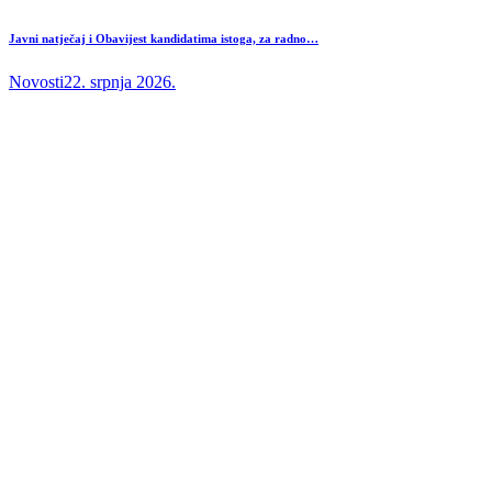
Javni natječaj i Obavijest kandidatima istoga, za radno…
Novosti
22. srpnja 2026.