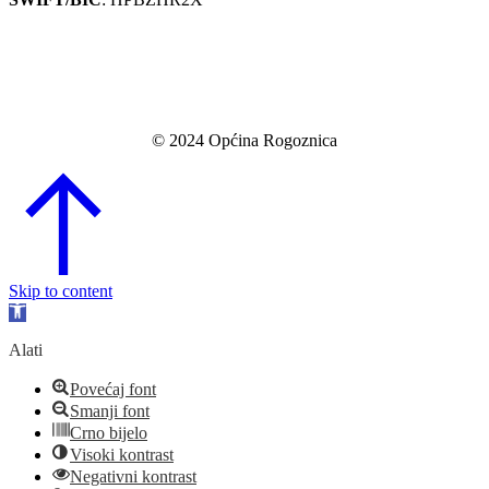
© 2024 Općina Rogoznica
Go
to
Top
Skip to content
Open
toolbar
Alati
Povećaj font
Smanji font
Crno bijelo
Visoki kontrast
Negativni kontrast