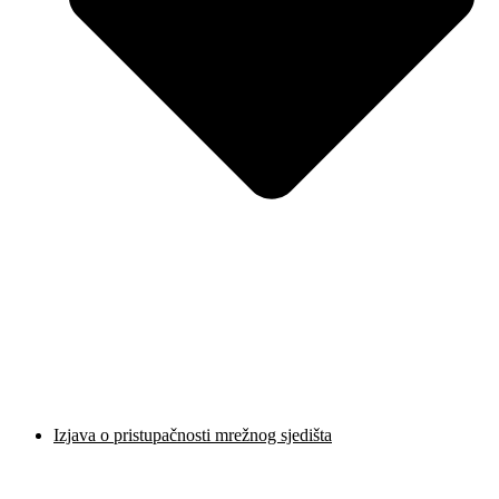
Izjava o pristupačnosti mrežnog sjedišta