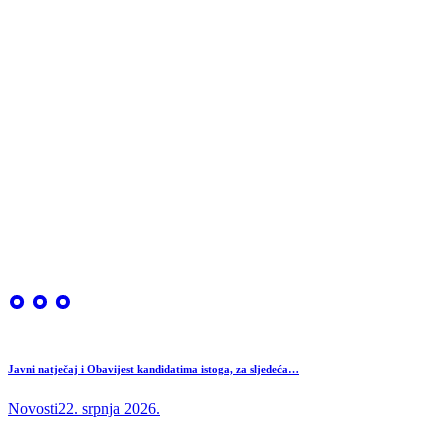
Javni natječaj i Obavijest kandidatima istoga, za sljedeća…
Novosti
22. srpnja 2026.