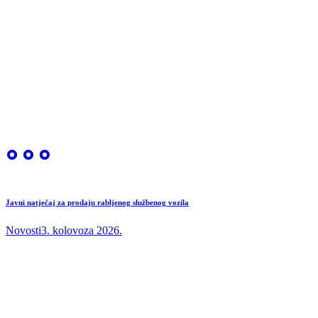
Javni natječaj za prodaju rabljenog službenog vozila
Novosti
3. kolovoza 2026.