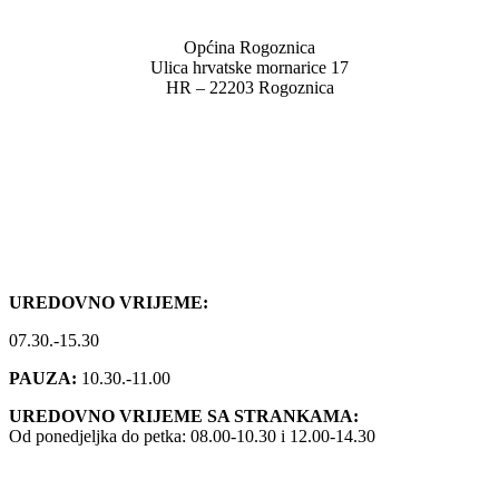
Općina Rogoznica
Ulica hrvatske mornarice 17
HR – 22203 Rogoznica
022 559 040
022 558 136
info.opcina.rogoznica@gmail.com
opcina.rogoznica@si.htnet.hr
Radno vrijeme
UREDOVNO VRIJEME:
07.30.-15.30
PAUZA:
10.30.-11.00
UREDOVNO VRIJEME SA STRANKAMA:
Od ponedjeljka do petka: 08.00-10.30 i 12.00-14.30
Pravne informacije