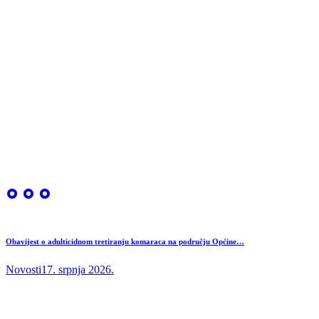
Obavijest o adulticidnom tretiranju komaraca na području Općine…
Novosti
17. srpnja 2026.