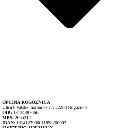
Opći podaci
OPĆINA ROGOZNICA
Ulica hrvatske mornarice 17, 22203 Rogoznica
OIB:
13134387066
MBS:
2665212
IBAN:
HR4123900011858200003
SWIFT/BIC
: HPBZHR2X