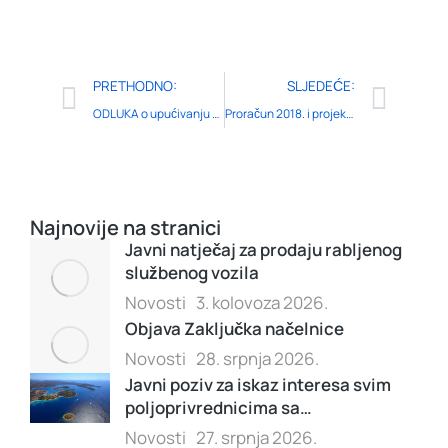
PRETHODNO:
SLJEDEĆE:
ODLUKA o upućivanju Studije strateške procjene utjecaja na okoliš i Nacrt Strateškog razvojnog programa Općine Rogoznica za razdoblje 2017.-2021.g. na javnu raspravu
Proračun 2018. i projekcije za 2019. i 2020.
Najnovije na stranici
Javni natječaj za prodaju rabljenog
službenog vozila
Novosti
3. kolovoza 2026.
Objava Zaključka načelnice
Novosti
28. srpnja 2026.
Javni poziv za iskaz interesa svim
poljoprivrednicima sa…
Novosti
27. srpnja 2026.