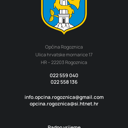
Općina Rogoznica
Ulica hrvatske mornarice 17
HR – 22203 Rogoznica
022 559 040
022 558 136
info.opcina.rogoznica@gmail.com
opcina.rogoznica@si.htnet.hr
Radno vrijeme