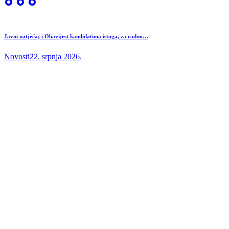
Javni natječaj i Obavijest kandidatima istoga, za radno…
Novosti
22. srpnja 2026.