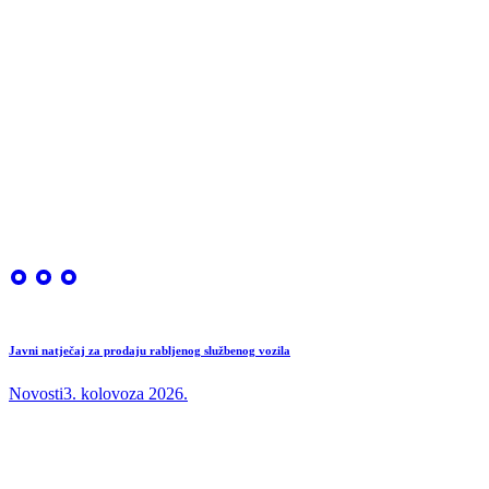
Javni natječaj za prodaju rabljenog službenog vozila
Novosti
3. kolovoza 2026.