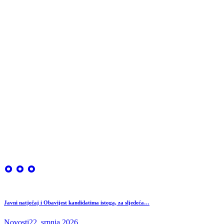
Javni natječaj i Obavijest kandidatima istoga, za sljedeća…
Novosti
22. srpnja 2026.