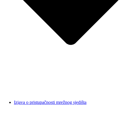
Izjava o pristupačnosti mrežnog sjedišta