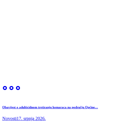
Obavijest o adulticidnom tretiranju komaraca na području Općine…
Novosti
17. srpnja 2026.