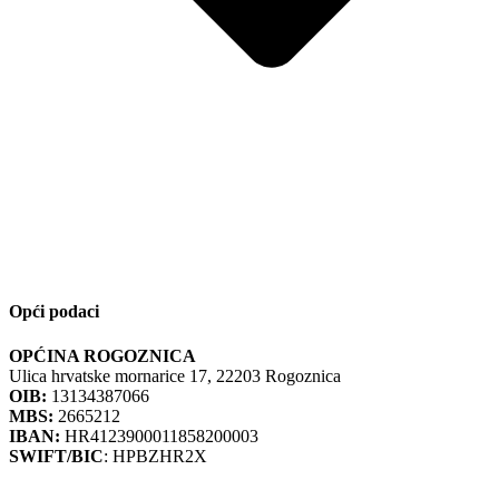
Opći podaci
OPĆINA ROGOZNICA
Ulica hrvatske mornarice 17, 22203 Rogoznica
OIB:
13134387066
MBS:
2665212
IBAN:
HR4123900011858200003
SWIFT/BIC
: HPBZHR2X