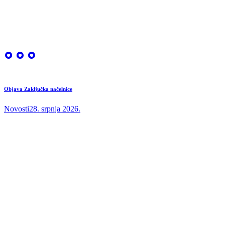
Objava Zaključka načelnice
Novosti
28. srpnja 2026.