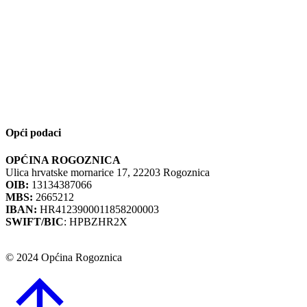
Opći podaci
OPĆINA ROGOZNICA
Ulica hrvatske mornarice 17, 22203 Rogoznica
OIB:
13134387066
MBS:
2665212
IBAN:
HR4123900011858200003
SWIFT/BIC
: HPBZHR2X
© 2024 Općina Rogoznica
Go
to
Top