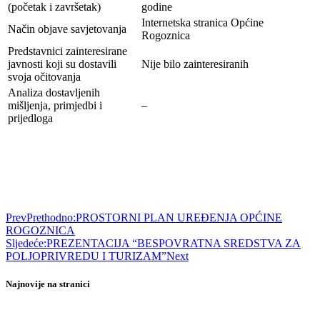
(početak i završetak)
godine
Internetska stranica Općine
Način objave savjetovanja
Rogoznica
Predstavnici zainteresirane
javnosti koji su dostavili
Nije bilo zainteresiranih
svoja očitovanja
Analiza dostavljenih
mišljenja, primjedbi i
–
prijedloga
Prev
Prethodno:
PROSTORNI PLAN UREĐENJA OPĆINE
ROGOZNICA
Sljedeće:
PREZENTACIJA “BESPOVRATNA SREDSTVA ZA
POLJOPRIVREDU I TURIZAM”
Next
Najnovije na stranici