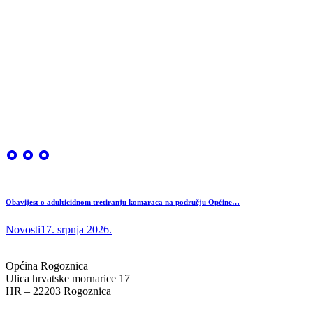
Obavijest o adulticidnom tretiranju komaraca na području Općine…
Novosti
17. srpnja 2026.
Općina Rogoznica
Ulica hrvatske mornarice 17
HR – 22203 Rogoznica