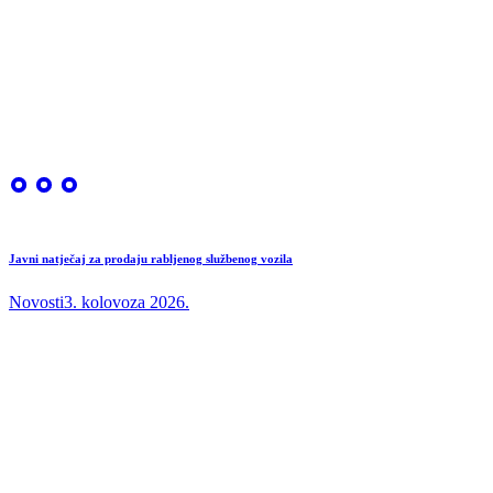
Javni natječaj za prodaju rabljenog službenog vozila
Novosti
3. kolovoza 2026.