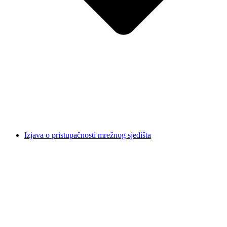
Izjava o pristupačnosti mrežnog sjedišta