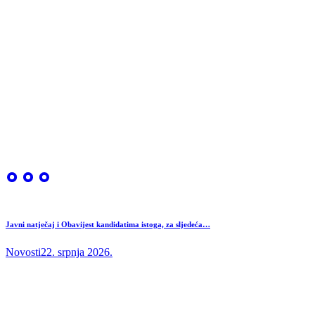
Javni natječaj i Obavijest kandidatima istoga, za sljedeća…
Novosti
22. srpnja 2026.