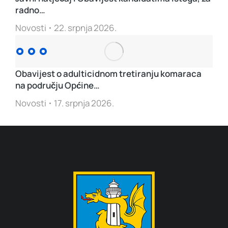
radno…
Novosti
22. srpnja 2026.
Obavijest o adulticidnom tretiranju komaraca
na području Općine…
Novosti
17. srpnja 2026.