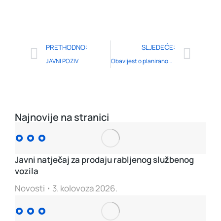
PRETHODNO:
SLJEDEĆE:
JAVNI POZIV
Obavijest o planiranom prekidu isporuke električne energije 11.09.2019.
Najnovije na stranici
Javni natječaj za prodaju rabljenog službenog
vozila
Novosti
3. kolovoza 2026.