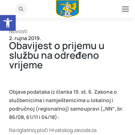
Open toolbar
Novosti
2. rujna 2019.
Obavijest o prijemu u
službu na određeno
vrijeme
Objava podataka iz članka 19. st. 6. Zakona o
službenicima i namještenicima u lokalnoj i
područnoj (regionalnoj) samoupravi („NN“, br.
86/08, 61/11 i 04/18):
Na oglasnoj ploči Hrvatskog zavoda za