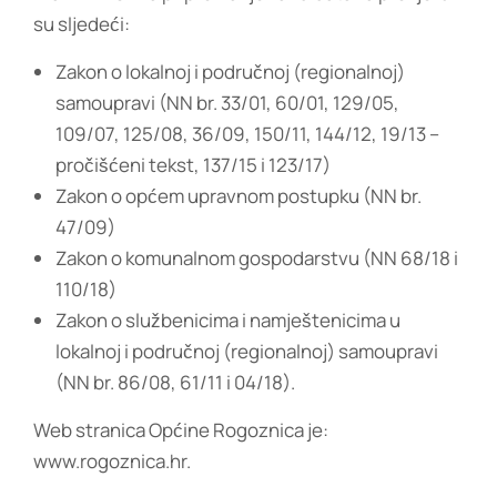
su sljedeći:
Zakon o lokalnoj i područnoj (regionalnoj)
samoupravi (NN br. 33/01, 60/01, 129/05,
109/07, 125/08, 36/09, 150/11, 144/12, 19/13 –
pročišćeni tekst, 137/15 i 123/17)
Zakon o općem upravnom postupku (NN br.
47/09)
Zakon o komunalnom gospodarstvu (NN 68/18 i
110/18)
Zakon o službenicima i namještenicima u
lokalnoj i područnoj (regionalnoj) samoupravi
(NN br. 86/08, 61/11 i 04/18).
Web stranica Općine Rogoznica je:
www.rogoznica.hr.