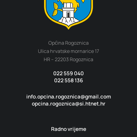
Općina Rogoznica
Ulica hrvatske mornarice 17
HR – 22203 Rogoznica
022 559 040
022 558 136
info.opcina.rogoznica@gmail.com
opcina.rogoznica@si.htnet.hr
Radno vrijeme